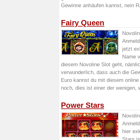
Gewinne anhäufen kannst, nein Ra
Fairy Queen
Novolin
Anmeld
jetzt e
Name v
diesem Novoline Slot geht, nämlic
verwunderlich, dass auch die Gew
Euro kannst du mit diesem onlin
noch, dies ist einer der wenigen,
Power Stars
Novolin
Anmeld
hier e
Stars i