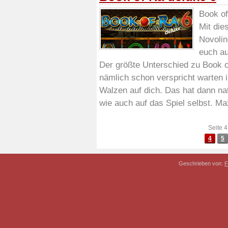
Book of
Mit die
Novolin
euch au
Der größte Unterschied zu Book 
nämlich schon verspricht warten 
Walzen auf dich. Das hat dann na
wie auch auf das Spiel selbst. M
Seite 4
4
5
Geschrieben von:
F