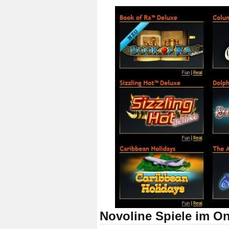
Novoline Spiele im On