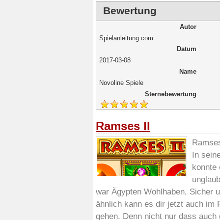
Bewertung
Autor
Spielanleitung.com
Datum
2017-03-08
Name
Novoline Spiele
Sternebewertung
Ramses II
Ramses 
In sein
konnte 
unglaub
war Ägypten Wohlhaben, Sicher u
ähnlich kann es dir jetzt auch im
gehen. Denn nicht nur dass auch 