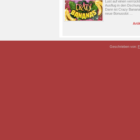
Lust auf einen verrück
Ausflug in den Dschun
Dann ist Crazy Banana
neue Bonusslot …
Arti
Geschrieben von:
F