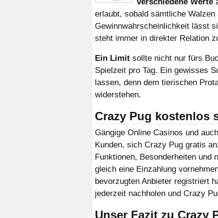
verschiedene Werte
a
erlaubt, sobald sämtliche Walzen 
Gewinnwahrscheinlichkeit lässt s
steht immer in direkter Relation 
Ein Limit
sollte nicht nur fürs Bu
Spielzeit pro Tag. Ein gewisses 
lassen, denn dem tierischen Prot
widerstehen.
Crazy Pug kostenlos 
Gängige Online Casinos und auch
Kunden, sich Crazy Pug gratis an
Funktionen, Besonderheiten und n
gleich eine Einzahlung vornehme
bevorzugten Anbieter registriert h
jederzeit nachholen und Crazy Pu
Unser Fazit zu Crazy 