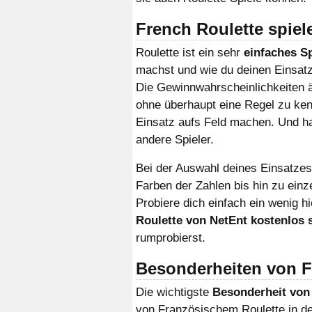
French Roulette spiel
Roulette ist ein sehr
einfaches Sp
machst und wie du deinen Einsatz 
Die Gewinnwahrscheinlichkeiten ä
ohne überhaupt eine Regel zu ken
Einsatz aufs Feld machen. Und ha
andere Spieler.
Bei der Auswahl deines Einsatzes
Farben der Zahlen bis hin zu einz
Probiere dich einfach ein wenig h
Roulette von NetEnt kostenlos 
rumprobierst.
Besonderheiten von F
Die wichtigste
Besonderheit von
von Französischem Roulette in der