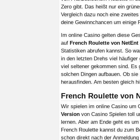
Zero gibt. Das heißt nur ein grün
Vergleich dazu noch eine zweites
deine Gewinnchancen um einige P
Im online Casino gelten diese Ge
auf
French Roulette von NetEnt
Statistiken abrufen kannst. So wa
in den letzten Drehs viel häufige
viel seltener gekommen sind. Es g
solchen Dingen aufbauen. Ob sie 
herausfinden. Am besten gleich h
French Roulette von N
Wir spielen im online Casino um G
Version
von Casino Spielen toll u
lernen. Aber am Ende geht es um 
French Roulette kannst du zum Be
schon direkt nach der Anmeldung 