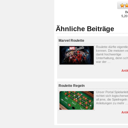
B
5,20
Ähnliche Beiträge
Marvel Roulette
Roulette dürfte eigentli
kennen. Die meisten v
damit hochwertige
Unterhaltung, denn schl
war der …
Arti
Roulette Regeln
Unser Portal Spielanle
richtet sich logischerw
all jene, die Spielregel
Anleitungen zu mehr 
Arti