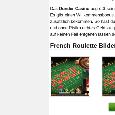
Das
Dunder Casino
begrüßt sein
Es gibt einen Willkommensbonus 
zusätzlich bekommen. So hast du 
und ohne Risiko echtes Geld zu ge
auf keinen Fall entgehen lassen so
French Roulette Bilde