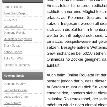
Einsatzfelder für unterschiedlich
Book of Helios
schließlich nur eine Möglichkeit,
Joker Wild Respin
erlaubt, auf Kolonnen, Spalten, m
Crazy Pug
setzen. Insgesamt werden all di
Fortune of Giza
sich auch die Zahlen im Innenbere
Diamond Royale
weißer Schrift aufgedruckt sind. 
Musketeer Megaways
Einsätze, beispielsweise auf ger
Shark Squad
setzen. Besagte äußere Wetteinsät
Kensei Blades
Gewinnchancen bei 50:50
stehen.
Bulls Run Wild
Onlinecasino
Zocker geeignet, da 
ausfällt.
Alkemor`s Elements
Auch beim
Online Roulette
ist der
Novoline Spiele
besteht jedoch darin, dass diese
Dolphins Pearl™
Außerdem musst du dich für keine
Lord of the Ocean
entscheiden, sondern siehst dies
Lucky Ladys Charm
inklusive Roulettekessel, der jede
Book of Ra™
möchten wir dir noch einmal einen