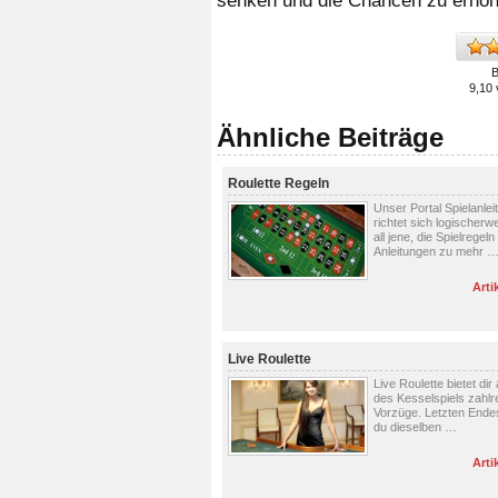
senken und die Chancen zu erhöh
9,10
Ähnliche Beiträge
Roulette Regeln
Unser Portal Spielanle
richtet sich logischerw
all jene, die Spielregel
Anleitungen zu mehr 
Arti
Live Roulette
Live Roulette bietet dir
des Kesselspiels zahlr
Vorzüge. Letzten Endes
du dieselben …
Arti