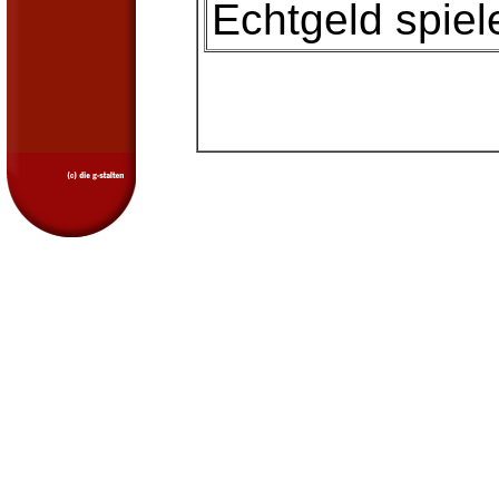
Echtgeld spiel