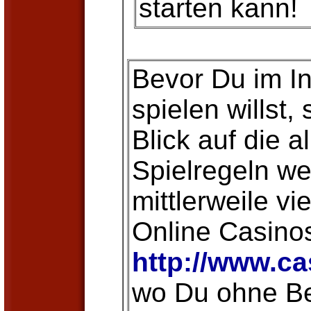
starten kann!
Bevor Du im In
spielen willst,
Blick auf die 
Spielregeln we
mittlerweile vi
Online Casino
http://www.ca
wo Du ohne B