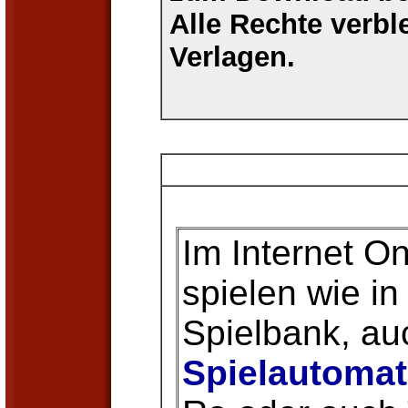
Alle Rechte verbl
Verlagen.
Im Internet O
spielen wie in
Spielbank, au
Spielautoma