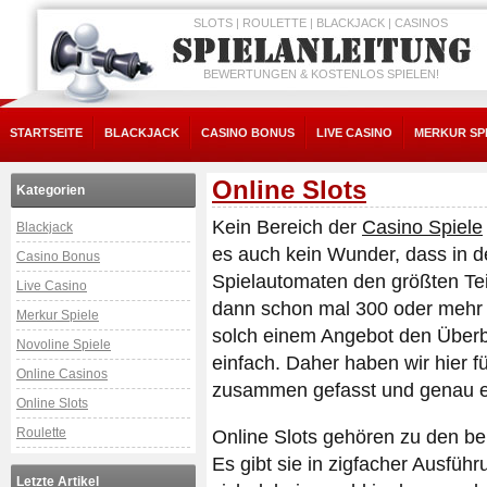
SLOTS | ROULETTE | BLACKJACK | CASINOS
BEWERTUNGEN & KOSTENLOS SPIELEN!
STARTSEITE
BLACKJACK
CASINO BONUS
LIVE CASINO
MERKUR SP
Online Slots
Kategorien
Kein Bereich der
Casino Spiele
Blackjack
es auch kein Wunder, dass in d
Casino Bonus
Spielautomaten den größten Te
Live Casino
dann schon mal 300 oder mehr 
Merkur Spiele
solch einem Angebot den Überbli
Novoline Spiele
einfach. Daher haben wir hier f
Online Casinos
zusammen gefasst und genau er
Online Slots
Roulette
Online Slots gehören zu den be
Es gibt sie in zigfacher Ausfüh
Letzte Artikel