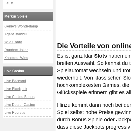
Faust
Merkur Spiele
Genie’s Wonderlamp
Agent Istanbul
Wild Cobra
Die Vorteile von onlin
Random Joker
Es ist ganz klar
Slots
haben ein
Knockout Wins
breiten Auswahl. So kannst du t
Spielautomat wechseln und trotzd
Live Casino
wiederholt. Von klassischen Slo
Live Baccarat
hochkomplexesten Games, die
Live Blackjack
Glücksspiele erinnern gibt es a
Live Casino Bonus
Hinzu kommt dann noch bei den
Live Dealer Casino
Spiel selbst hohe Preise gewin
Live Roulette
durch Bonus Spiele oder Jackpo
dass diese Jackpots progressi