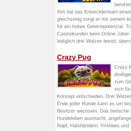
berühmt
Ihm hat das Entwicklerteam einen
gleichzeitig sorgt er mit seinem b
für ein hohes Gewinnpotenzial. Tra
Casinokunden beim Online Joker W
lediglich drei Walzen bereit, übe
Crazy Pug
Crazy P
drollig
zum Glü
sich fü
Konzept entschieden. Drei Walzen
Ende jeder Runde kann es um bis
Besitzer wechseln. Das tierische 
Hundeleben ausmacht, angefangen
Napf, Halsbändern, Frisbees und