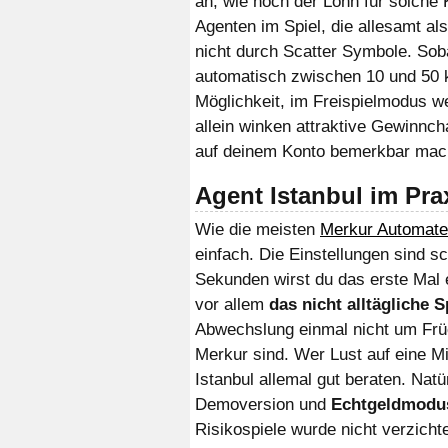
an, wie hoch der Lohn für solche 
Agenten im Spiel, die allesamt als
nicht durch Scatter Symbole. Soba
automatisch zwischen 10 und 50 
Möglichkeit, im Freispielmodus w
allein winken attraktive Gewinnch
auf deinem Konto bemerkbar mac
Agent Istanbul im Pra
Wie die meisten
Merkur Automat
einfach. Die Einstellungen sind sc
Sekunden wirst du das erste Mal e
vor allem
das nicht alltägliche 
Abwechslung einmal nicht um Früc
Merkur sind. Wer Lust auf eine Mi
Istanbul allemal gut beraten. Nat
Demoversion und
Echtgeldmodu
Risikospiele wurde nicht verzichtet