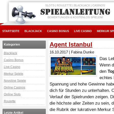
SLOTS | ROULETTE | BLACKJACK | CASINOS
BEWERTUNGEN & KOSTENLOS SPIELEN!
STARTSEITE
BLACKJACK
CASINO BONUS
LIVE CASINO
MERKUR SP
Agent Istanbul
Kategorien
16.10.2017
|
Fabina Dunke
Blackjack
Das Leb
Casino Bonus
Wenn du
Live Casino
den
To
Merkur Spiele
echtes 
Novoline Spiele
Spannung und hohe Gewinne haben
Online Casinos
dich für Stunden zu unterhalten. O
Online Slots
Verlauf der Spielrunden zeigen. 
Roulette
die höchste aller Zeiten zu sein, 
die Rubrik der lukrativen Merkur 
Letzte Artikel