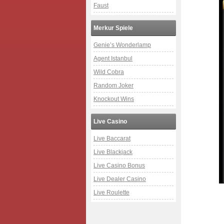
Faust
Merkur Spiele
Genie’s Wonderlamp
Agent Istanbul
Wild Cobra
Random Joker
Knockout Wins
Live Casino
Live Baccarat
Live Blackjack
Live Casino Bonus
Live Dealer Casino
Live Roulette