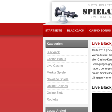
SLOTS | ROULETT
BEWERTUNGEN &
STARTSEITE
BLACKJACK
CASINO BONUS
Live Black
Kategorien
19.04.2012
|
Fab
Blackjack
Wenn du ein Live
Casino Bonus
aller Casino-Kar
Bedingungen gege
Live Casino
haben, denn gena
Merkur Spiele
du am Spiel tei
gängigen Namen 1
Novoline Spiele
Online Casinos
Live Black
Online Slots
Roulette
Letzte Artikel