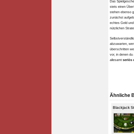
Das Spielgesch
stets einen Über
stehen ebenso gu
zunächst aufgeb
echtes Geld und 
nützlichen Strat
Selbstverständli
abzuwarten, wer 
überschritten wer
vor, in denen du
allesamt
seriös 
Ähnliche B
Blackjack S