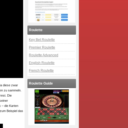
Roulette
Key Bet Roulette
Premier Roulette
Roulette Advanced
English Roulette
French Roulette
Roulette Guide
 da diese zwar
ten zu sammeln.
nnst. Die
seiner
k – die Karten
e zum Beispiel das