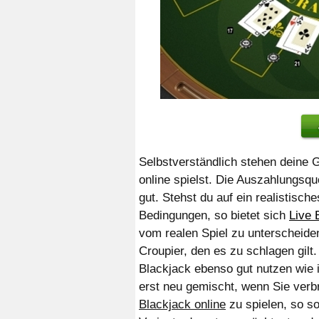
Selbstverständlich stehen deine
online spielst. Die Auszahlungsqu
gut. Stehst du auf ein realistisch
Bedingungen, so bietet sich
Live 
vom realen Spiel zu unterscheiden
Croupier, den es zu schlagen gilt.
Blackjack ebenso gut nutzen wie i
erst neu gemischt, wenn Sie verb
Blackjack online
zu spielen, so so