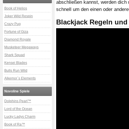
abschließen kannst, werden dich m
Book of Helios
schnell um den einen oder andere
Joker Wild Respin
Blackjack Regeln und 
Crazy Pug
Fortune of Giza
Diamond Royale
Musketeer Megaways
Shark Squad
Kensei Blades
Bulls Run Wild
Alkemor`s Elements
Novoline Spiele
Dolphins Pearl™
Lord of the Ocean
Lucky Ladys Charm
Book of Ra™