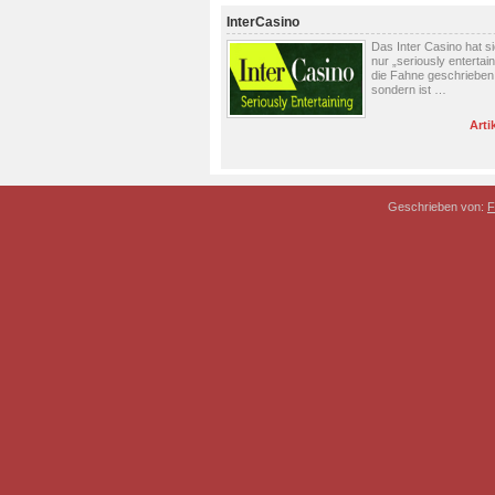
InterCasino
Das Inter Casino hat si
nur „seriously entertain
die Fahne geschrieben
sondern ist …
Arti
Geschrieben von:
F