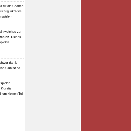
nd dir die Chance
ichtig lukrative
 spielen,
sein welches zu
fehlen
. Dieses
pielen.
schwer damit
no Club ist da
spielen.
 € gratis
inem kleinen Teil