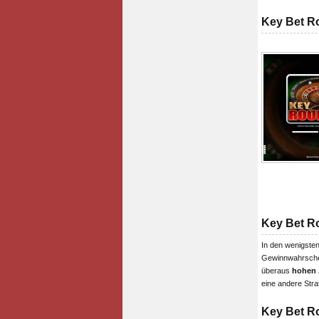
Key Bet Ro
Key Bet Ro
In den wenigsten
Gewinnwahrschein
überaus
hohen 
eine andere Stra
Key Bet Ro