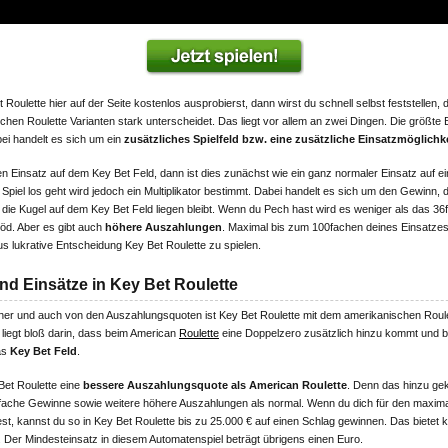
Roulette hier auf der Seite kostenlos ausprobierst, dann wirst du schnell selbst feststellen,
schen Roulette Varianten stark unterscheidet. Das liegt vor allem an zwei Dingen. Die größte 
ei handelt es sich um ein
zusätzliches Spielfeld bzw. eine zusätzliche Einsatzmöglichk
nen Einsatz auf dem Key Bet Feld, dann ist dies zunächst wie ein ganz normaler Einsatz auf e
Spiel los geht wird jedoch ein Multiplikator bestimmt. Dabei handelt es sich um den Gewinn, 
e Kugel auf dem Key Bet Feld liegen bleibt. Wenn du Pech hast wird es weniger als das 36
blöd. Aber es gibt auch
höhere Auszahlungen
. Maximal bis zum 100fachen deines Einsatzes
s lukrative Entscheidung Key Bet Roulette zu spielen.
d Einsätze in Key Bet Roulette
her und auch von den Auszahlungsquoten ist Key Bet Roulette mit dem amerikanischen Roule
liegt bloß darin, dass beim American
Roulette
eine Doppelzero zusätzlich hinzu kommt und b
as
Key Bet Feld
.
Bet Roulette eine
bessere Auszahlungsquote als American Roulette
. Denn das hinzu g
00fache Gewinne sowie weitere höhere Auszahlungen als normal. Wenn du dich für den maxim
st, kannst du so in Key Bet Roulette bis zu 25.000 € auf einen Schlag gewinnen. Das bietet
. Der Mindesteinsatz in diesem Automatenspiel beträgt übrigens einen Euro.