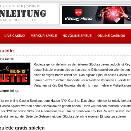
E | BLACKJACK | CASINOS
 KOSTENLOS SPIELEN!
LIVE CASINO
MERKUR SPIELE
NOVOLINE SPIELE
ONLINE CASINOS
ulette
ina Dunke
Roulette gehört definitiv zu den älteren Glücksspielen, jedoch ist Ke
beste Beispiel warum dieses klassische Glücksspiel vor allen in den 
einen richtigen Boom erlebt hat. Das digitale Spiel im online Casino e
nämlich extrem einfach hunderte verschiedene Varianten zu erstellen
Varianten ist Key Bet Roulette, die dir nicht nur mehrere Multiplikato
ackpot
bringt.
e ist ein online Casino Spiel aus dem Hause NYX Gaming. Das Unternehmen ist relativ bekan
 Casino Spieler werden schon einmal davon gehört haben. Doch wie bei den meisten Spieleher
bei NYX die online Slots und Automatenspiele. Um dich nun von Key Bet Roulette selbst üb
direkt hier auf der Seite die Gelegenheit das Glücksspiel ohne eigenen Einsatz zu spielen.
ulette gratis spielen