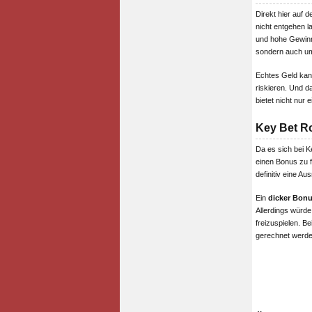
Direkt hier auf 
nicht entgehen la
und hohe Gewinne
sondern auch um
Echtes Geld kann
riskieren. Und d
bietet nicht nur
Key Bet R
Da es sich bei 
einen Bonus zu f
definitiv eine Au
Ein
dicker Bonu
Allerdings würde
freizuspielen. B
gerechnet werde