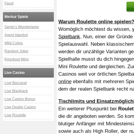
Faust
Merkur Spiele
Warum Roulette online spielen
Genie’s Wonderlamp
Womöglich möchtest du wissen,
Agent Istanbul
Spielbank
. Nun, einer der Gründe 
Wild Cobra
Spielauswahl. Neben klassische
werden dir unzählige Varianten ge
Random Joker
Spielhalle musst du dich hingegen
Knockout Wins
Mini Roulette und dergleichen. Z
Live Casino
Casinos weit vor örtlichen Spielb
online
ebenfalls mit mehreren Spi
Live Baccarat
dem der realen Spielbank recht 
Live Blackjack
Live Casino Bonus
Tischlimits und Einsatzmöglich
Live Dealer Casino
Ein weiterer Pluspunkt bei
Roulet
Live Roulette
die dir angeboten werden. So kom
blutiger Anfänger mit Mindesteins
sowie auch als High Roller, der n