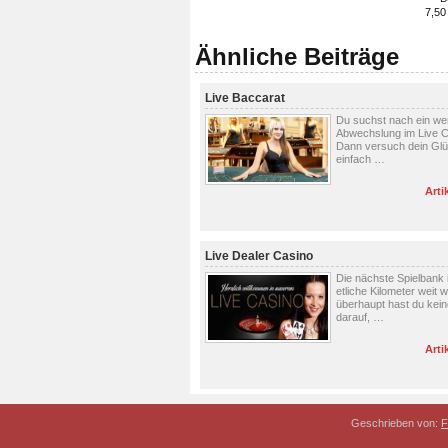
7,50
Ähnliche Beiträge
Live Baccarat
Du suchst nach ein we
Abwechslung im Live 
Dann versuch dein Gl
einfach …
Arti
Live Dealer Casino
Die nächste Spielbank 
etliche Kilometer weit 
überhaupt hast du kein
darauf, …
Arti
Geschrieben von:
F