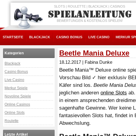
SLOTS | ROULETTE | BLACKJACK | CASINOS
BEWERTUNGEN & KOSTENLOS SPIELEN!
STARTSEITE
BLACKJACK
CASINO BONUS
LIVE CASINO
MERKUR SP
Beetle Mania Deluxe
Kategorien
18.12.2017
|
Fabina Dunke
Blackjack
Beetle Mania™ Deluxe online sp
Casino Bonus
Vorschau Bild ✓ hier exklusiv 
Live Casino
Käfer sind los.
Beetle Mania Delu
Merkur Spiele
jeglichen anderen
online Slots
ab.
Novoline Spiele
in einem ansprechenden dreidim
Online Casinos
sagenhafte Gewinne. Wer keine Lu
Online Slots
fantasievollen Slots hat, findet 
Roulette
Abwechslung.
Letzte Artikel