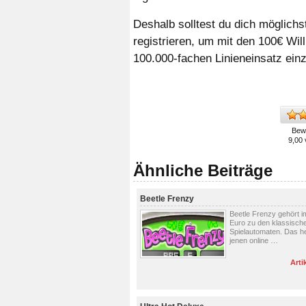
Deshalb solltest du dich möglichs
registrieren, um mit den 100€ W
100.000-fachen Linieneinsatz ein
Bew
9,00
Ähnliche Beiträge
Beetle Frenzy
Beetle Frenzy gehört 
Euro zu den klassisch
Spielautomaten. Das he
jenen online …
Arti