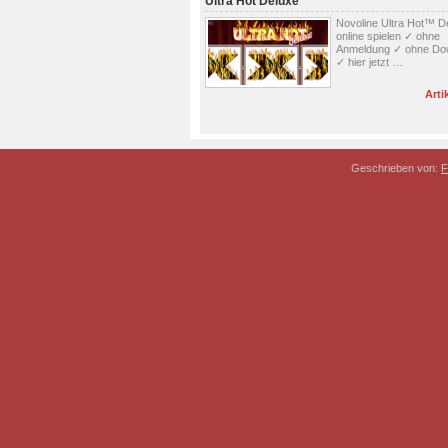
Ultra Hot Deluxe
Novoline Ultra Hot™ D
online spielen ✓ ohne
Anmeldung ✓ ohne Do
✓ hier jetzt …
Arti
Geschrieben von:
F