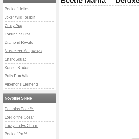
Beetle Mania™ Deluxe
Book of Helios
Joker Wild Respin
Crazy Pug
Fortune of Giza
Diamond Royale
Musketeer Megaways
Shark Squad
Kensei Blades
Bulls Run Wild
Alkemor`s Elements
Novoline Spiele
Dolphins Pearl™
Lord of the Ocean
Lucky Ladys Charm
Book of Ra™