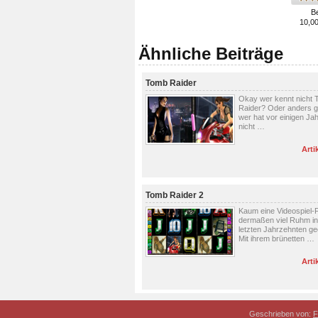
B
10,0
Ähnliche Beiträge
Tomb Raider
Okay wer kennt nicht
Raider? Oder anders g
wer hat vor einigen Ja
nicht …
Arti
Tomb Raider 2
Kaum eine Videospiel-F
dermaßen viel Ruhm in
letzten Jahrzehnten ge
Mit ihrem brünetten …
Arti
Geschrieben von:
F