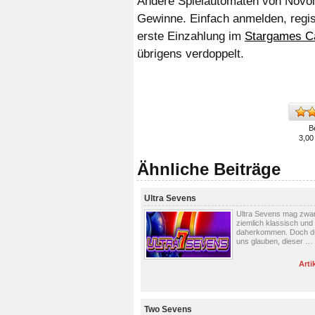
Andere Spielautomaten von Novol
Gewinne. Einfach anmelden, regis
erste Einzahlung im
Stargames C
übrigens verdoppelt.
B
3,00
Ähnliche Beiträge
Ultra Sevens
Ultra Sevens mag zwa
ziemlich klassisch und
daherkommen. Doch d
uns glauben, dieser …
Arti
Two Sevens