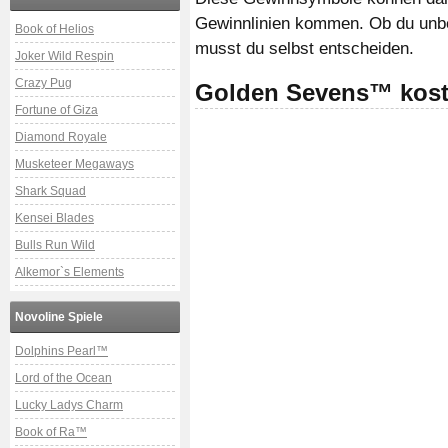
Gewinnlinien kommen. Ob du unbed
Book of Helios
musst du selbst entscheiden.
Joker Wild Respin
Crazy Pug
Golden Sevens™ kost
Fortune of Giza
Diamond Royale
Musketeer Megaways
Shark Squad
Kensei Blades
Bulls Run Wild
Alkemor`s Elements
Novoline Spiele
Dolphins Pearl™
Lord of the Ocean
Lucky Ladys Charm
Book of Ra™