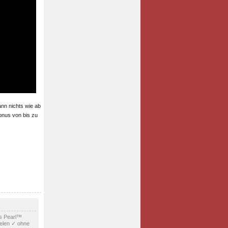
nn nichts wie ab
onus von bis zu
ns Pearl™
ielen ✓ ohne