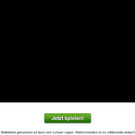
 Beliebtheit gekommen ist lässt sich schwer sagen. Wahrscheinlich ist es mittlerweile einfach