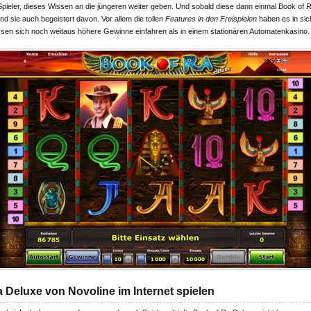
Spieler, dieses Wissen an die jüngeren weiter geben. Und sobald diese dann einmal Book of 
nd sie auch begeistert davon. Vor allem die tollen
Features in den Freispielen
haben es in sic
ssen sich noch weitaus höhere Gewinne einfahren als in einem stationären Automatenkasino.
 Deluxe von Novoline im Internet spielen