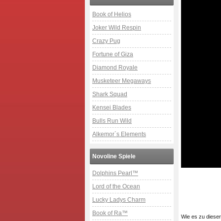
Book of Helios
Joker Wild Respin
Crazy Pug
Fortune of Giza
Diamond Royale
Musketeer Megaways
Shark Squad
Kensei Blades
Bulls Run Wild
Alkemor`s Elements
Novoline Spiele
Dolphins Pearl™
Lord of the Ocean
Lucky Ladys Charm
Book of Ra™
Wie es zu dieser