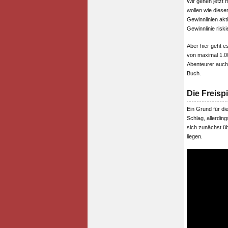
Wir gehen jetzt 
wollen wie diese
Gewinnlinien ak
Gewinnlinie risk
Aber hier geht e
von maximal 1.0
Abenteurer auch
Buch.
Die Freisp
Ein Grund für di
Schlag, allerdin
sich zunächst ü
liegen.