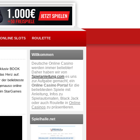
ONLINE SLOTS
ROULETTE
Willkommen
Deutsche Online Casino
werden immer beliebter!
exklusiv BOOK
Daher haben wir von
das Herz auf.
Spielanleitung.com
es uns
 der beliebteste
zur Aufgabe gemacht, ein
Online Casino Portal
für die
 genauso online
beliebtesten Spiele mit
ts im StarGames
Anleitung, Infos zu
Spielautomaten, Black Jack
oder auch Roulette in
Online
Casinos
zu präsentieren.
Spielhalle.net