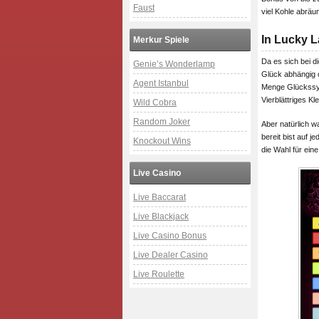
Faust
viel Kohle abräu
In Lucky 
Merkur Spiele
Da es sich bei 
Genie’s Wonderlamp
Glück abhängig 
Agent Istanbul
Menge Glückssymb
Vierblättriges Kl
Wild Cobra
Random Joker
Aber natürlich w
bereit bist auf 
Knockout Wins
die Wahl für ei
Live Casino
Live Baccarat
Live Blackjack
Live Casino Bonus
Live Dealer Casino
Live Roulette