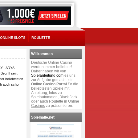
ONLINE SLOTS
ROULETTE
Willkommen
Deutsche Online Casino
werden immer beliebter!
CKY LADYS
Daher haben wir von
egriff sein.
Spielanleitung.com
es uns
der beliebtesten
zur Aufgabe gemacht, ein
Online Casino Portal
für die
ch auch schon
beliebtesten Spiele mit
Anleitung, Infos zu
Spielautomaten, Black Jack
oder auch Roulette in
Online
Casinos
zu präsentieren.
Spielhalle.net