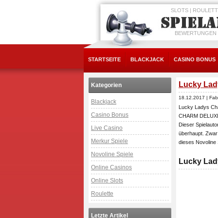
SLOTS | ROULETT
BEWERTUNGEN &
STARTSEITE
BLACKJACK
CASINO BONUS
Lucky Lad
Kategorien
18.12.2017
|
Fab
Blackjack
Lucky Ladys Cha
Casino Bonus
CHARM DELUXE ko
Dieser Spielauto
Live Casino
überhaupt. Zwar 
Merkur Spiele
dieses Novoline 
Novoline Spiele
Lucky Lad
Online Casinos
Online Slots
Roulette
Letzte Artikel