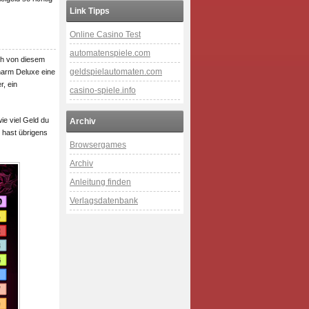
Link Tipps
Online Casino Test
automatenspiele.com
uch von diesem
geldspielautomaten.com
harm Deluxe eine
, ein
casino-spiele.info
ie viel Geld du
Archiv
 hast übrigens
Browsergames
Archiv
Anleitung finden
Verlagsdatenbank