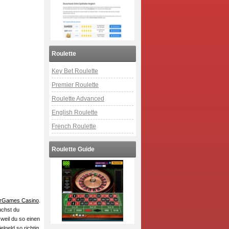
Roulette
Key Bet Roulette
Premier Roulette
Roulette Advanced
English Roulette
French Roulette
Roulette Guide
arGames Casino
.
uchst du
weil du so einen
lgeld so richtig