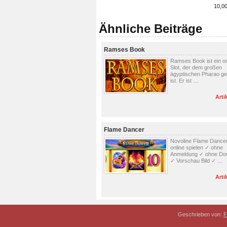
10,0
Ähnliche Beiträge
Ramses Book
Ramses Book ist ein on
Slot, der dem großen
ägyptischen Pharao g
ist. Er ist …
Arti
Flame Dancer
Novoline Flame Danc
online spielen ✓ ohne
Anmeldung ✓ ohne Do
✓ Vorschau Bild ✓ …
Arti
Geschrieben von:
F