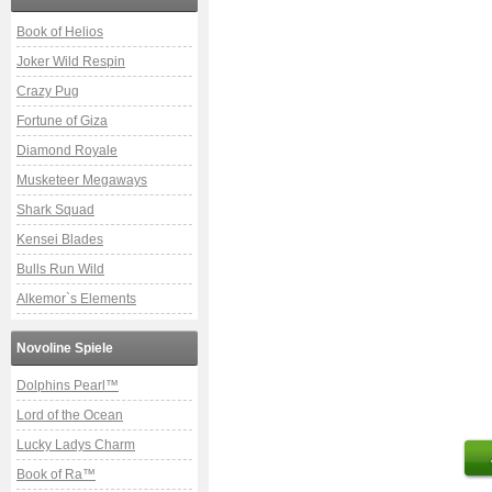
Book of Helios
Joker Wild Respin
Crazy Pug
Fortune of Giza
Diamond Royale
Musketeer Megaways
Shark Squad
Kensei Blades
Bulls Run Wild
Alkemor`s Elements
Novoline Spiele
Dolphins Pearl™
Lord of the Ocean
Lucky Ladys Charm
Book of Ra™