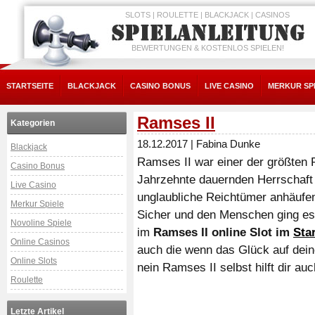
SLOTS | ROULETTE | BLACKJACK | CASINOS
BEWERTUNGEN & KOSTENLOS SPIELEN!
STARTSEITE
BLACKJACK
CASINO BONUS
LIVE CASINO
MERKUR SP
Ramses II
Kategorien
18.12.2017
|
Fabina Dunke
Blackjack
Ramses II war einer der größten 
Casino Bonus
Jahrzehnte dauernden Herrschaft
Live Casino
unglaubliche Reichtümer anhäufe
Merkur Spiele
Sicher und den Menschen ging es g
Novoline Spiele
im
Ramses II online Slot im
Sta
Online Casinos
auch die wenn das Glück auf dein
Online Slots
nein Ramses II selbst hilft dir au
Roulette
Letzte Artikel