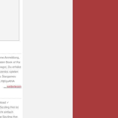
ohne Anmeldung,
aten Book of Ra
magst, Du erhälst
tenlos spielen
das Stargames
GJ9jGjuAfVA
... weiterlesen
nload ✓
izzling Hot ist
cht einfach
t Sizzling Hot