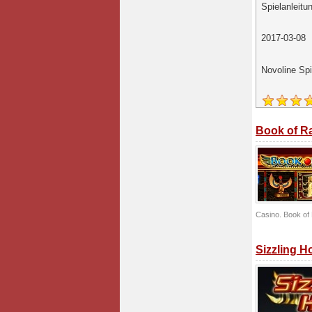
Spielanleitu
2017-03-08
Novoline Spi
Book of R
Casino. Book of
Sizzling H