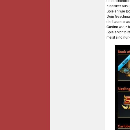
unterschiedlic
Klassiker aus 
Spielen wie
Bo
Dein Geschmack
die Laune mac
Casino
wie z.b
Spielerkonto r
meist sind nur 