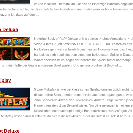
wurde in seiner Thematik an klassische Einarmige Banditen angeleh
 farbenfrohe Früchte, die dir in mehrfacher Ausführung mehr oder weniger hohe Gewinnsumm
etzung ist, dass auf den …
a Deluxe
Novoline Book of Ra™ Deluxe online spielen ✓ ohne Anmeldung ✓ 
Video & Infos ✓ jetzt exklusiv BOOK OF RA DELUXE kostenlos spiel
Ra Deluxe geht wahrscheinlich den meisten Novoline Fans das Herz
handelt es sich zumindest um eines der beliebtesten Spiele in Deuts
Wahrscheinlich ist es sogar der beliebteste Spielautomat überhaupt.
r nicht die Hälfte der Gäste an diesem Spiel spielen. Und genauso online ist Book of …
tiplay
5 Line Multiplay ist wie bei klassischen Spielautomaten üblich nicht 
dieses online Slots, sondern umschreibt auch noch ganz genau was a
Zum Beispiel die Anzahl der Gewinnlinien. Andere Dinge werden jedoc
Namen verraten. Zum Beispiel wie es Novoline gelungen ist, einem e
klassischen Automatenspiel einige Besonderheiten hinzuzufügen. All
 Multiplay wissen musst erfährst du hier in diesem Artikel. Oder du findest es selbst heraus.
ot Deluxe