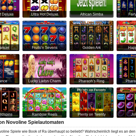
t Deluxe
Ultra Hot Deluxe
African Simba
Fair
ancer
Fruits’n Sevens
Golden Ark
Happ
ance
Lucky Ladys Charm
Pharaoh’s Ring
Phara
ldspins
Rainbow Reels
Plenty on Twenty
Jol
von Novoline Spielautomaten
oline Spiele wie Book of Ra überhaupt so beliebt? Wahrscheinlich liegt es an den