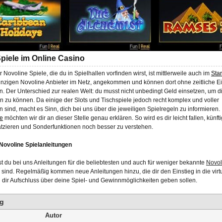
piele im Online Casino
r Novoline Spiele, die du in Spielhallen vorfinden wirst, ist mittlerweile auch im
Sta
inzigen Novoline Anbieter im Netz, angekommen und können dort ohne zeitliche 
n. Der Unterschied zur realen Welt: du musst nicht unbedingt Geld einsetzen, um d
 zu können. Da einige der Slots und Tischspiele jedoch recht komplex und voller
 sind, macht es Sinn, dich bei uns über die jeweiligen Spielregeln zu informieren
le
möchten wir dir an dieser Stelle genau erklären. So wird es dir leicht fallen, künfti
atzieren und Sonderfunktionen noch besser zu verstehen.
 Novoline Spielanleitungen
est du bei uns Anleitungen für die beliebtesten und auch für weniger bekannte
Novol
r sind. Regelmäßig kommen neue Anleitungen hinzu, die dir den Einstieg in die virt
d dir Aufschluss über deine Spiel- und Gewinnmöglichkeiten geben sollen.
g
Autor