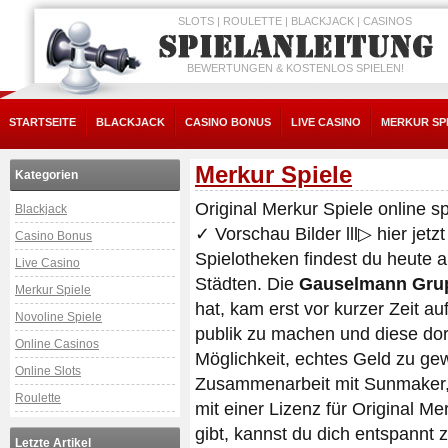
SLOTS | ROULETTE | BLACKJACK | CASINOS
BEWERTUNGEN & KOSTENLOS SPIELEN!
STARTSEITE
BLACKJACK
CASINO BONUS
LIVE CASINO
MERKUR SP
Merkur Spiele
Kategorien
Original Merkur Spiele online
Blackjack
✓ Vorschau Bilder lll▷ hier je
Casino Bonus
Spielotheken findest du heute 
Live Casino
Städten. Die
Gauselmann Gru
Merkur Spiele
hat, kam erst vor kurzer Zeit au
Novoline Spiele
publik zu machen und diese dor
Online Casinos
Möglichkeit, echtes Geld zu ge
Online Slots
Zusammenarbeit mit Sunmaker,
Roulette
mit einer Lizenz für Original M
gibt, kannst du dich entspannt 
Letzte Artikel