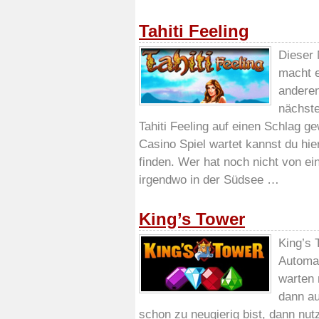
Tahiti Feeling
Dieser 
macht e
anderen
nächste
Tahiti Feeling auf einen Schlag g
Casino Spiel wartet kannst du hie
finden. Wer hat noch nicht von ei
irgendwo in der Südsee …
King’s Tower
King’s 
Automat
warten 
dann a
schon zu neugierig bist, dann nut