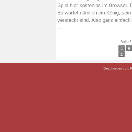
Spiel hier kostenlos im Browser. D
Es wartet nämlich ein König, sei
versteckt sind. Also ganz einfac
…
Seite 5
3
4
>
Geschrieben von:
F