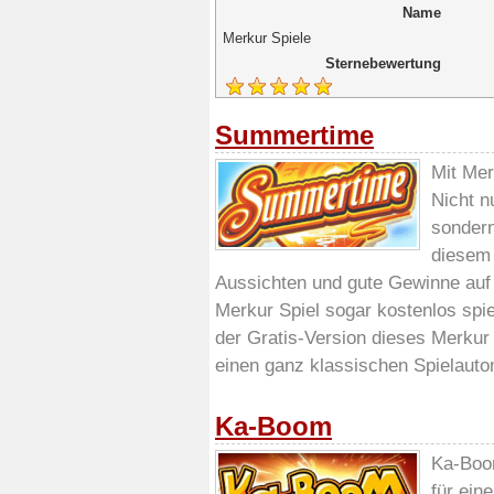
Name
Merkur Spiele
Sternebewertung
Summertime
Mit Mer
Nicht n
sondern
diesem
Aussichten und gute Gewinne auf d
Merkur Spiel sogar kostenlos spie
der Gratis-Version dieses Merkur
einen ganz klassischen Spielau
Ka-Boom
Ka-Boom
für ein