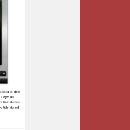
heidest du dich
 Liegst du
te hast du eine
 fällst du auf