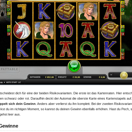
scheidest dich für eine der beiden Risikovarianten. Die erste ist das Kartenraten. Hier entsc
ben schwarz oder rot. Daraufhin deckt der Automat die oberste Karte eines Kartenstapels auf.
ppelt sich dein Gewinn
. Anders aber verlierst du ihn komplett. Bei der zweiten Risikovarian
Klickst du im richtigen Moment, so kannst du deinen Gewinn ebenfalls erhöhen. Hast du Pech, so
gehst leer aus.
Gewinne