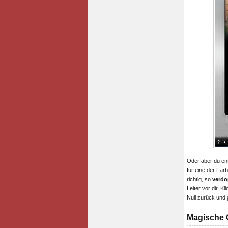
Oder aber du ent
für eine der Far
richtig, so
verdo
Leiter vor dir. 
Null zurück und 
Magische 