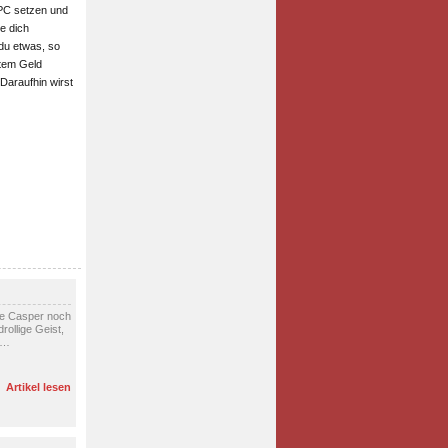
 PC setzen und
e dich
du etwas, so
htem Geld
Daraufhin wirst
me Casper noch
rollige Geist,
 …
Artikel lesen