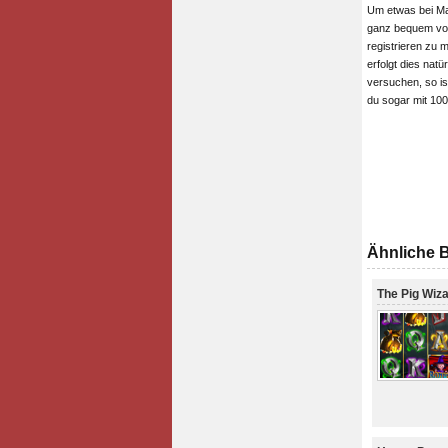
Um etwas bei Mag
ganz bequem vo
registrieren zu 
erfolgt dies natü
versuchen, so is
du sogar mit 10
Ähnliche B
The Pig Wiz