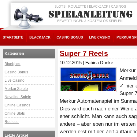
SLOTS | ROULETTE | BLACKJACK | CASINOS
BEWERTUNGEN & KOSTENLOS SPIELEN!
STARTSEITE
BLACKJACK
CASINO BONUS
LIVE CASINO
MERKUR SP
Super 7 Reels
Kategorien
10.12.2015
|
Fabina Dunke
Blackjack
Merkur 
Casino Bonus
Anmeldu
Live Casino
✓ hier 
Merkur Spiele
Super 7
Novoline Spiele
Merkur Automatenspiel im Sunmak
Online Casinos
Dies wird euch nach einer Weile a
Online Slots
eher schlicht. Man kann auch sag
Roulette
andere – aber eben nur im ersten
werden erst mit der Zeit auftauc
Letzte Artikel