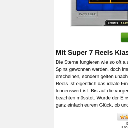
Mit Super 7 Reels Kla
Die Sterne fungieren wie so oft a
Spins gewonnen werden, doch imm
erscheinen, sondern gelten unabh
Reels ist eigentlich das ideale Ein
lohnenswert ist. Bis auf die vorg
beachten müsstet. Wurde der Eins
ganz einfach eurem Glück, ob und
9,00