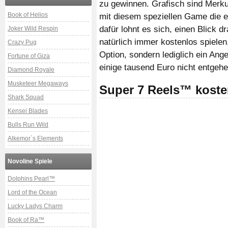
zu gewinnen. Grafisch sind Merku
Book of Helios
mit diesem speziellen Game die 
dafür lohnt es sich, einen Blick 
Joker Wild Respin
natürlich immer kostenlos spielen
Crazy Pug
Option, sondern lediglich ein Ange
Fortune of Giza
einige tausend Euro nicht entgehe
Diamond Royale
Musketeer Megaways
Super 7 Reels™ koste
Shark Squad
Kensei Blades
Bulls Run Wild
Alkemor`s Elements
Novoline Spiele
Dolphins Pearl™
Lord of the Ocean
Lucky Ladys Charm
Book of Ra™