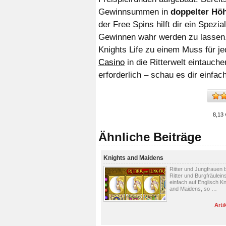
Gewinnsummen in
doppelter Hö
der Free Spins hilft dir ein Spez
Gewinnen wahr werden zu lassen.
Knights Life zu einem Muss für 
Casino
in die Ritterwelt eintauch
erforderlich – schau es dir einfac
8,13
Ähnliche Beiträge
Knights and Maidens
Ritter und Jungfrauen 
Ritter und Burgfräulein
einfach auf Englisch Kn
and Maidens, so …
Arti