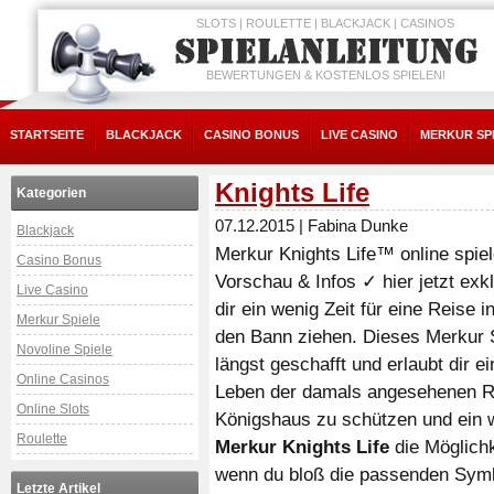
SLOTS | ROULETTE | BLACKJACK | CASINOS
BEWERTUNGEN & KOSTENLOS SPIELEN!
STARTSEITE
BLACKJACK
CASINO BONUS
LIVE CASINO
MERKUR SP
Knights Life
Kategorien
07.12.2015
|
Fabina Dunke
Blackjack
Merkur Knights Life™ online sp
Casino Bonus
Vorschau & Infos ✓ hier jetzt ex
Live Casino
dir ein wenig Zeit für eine Reise i
Merkur Spiele
den Bann ziehen. Dieses Merkur 
Novoline Spiele
längst geschafft und erlaubt dir e
Online Casinos
Leben der damals angesehenen Rit
Online Slots
Königshaus zu schützen und ein 
Roulette
Merkur Knights Life
die Möglich
wenn du bloß die passenden Symbol
Letzte Artikel