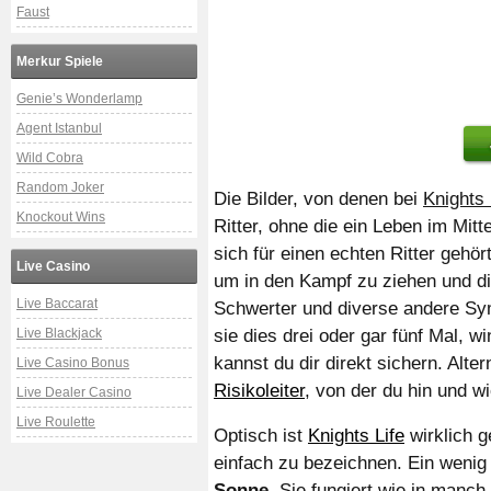
Faust
Merkur Spiele
Genie’s Wonderlamp
Agent Istanbul
Wild Cobra
Random Joker
Die Bilder, von denen bei
Knights 
Knockout Wins
Ritter, ohne die ein Leben im Mit
sich für einen echten Ritter gehö
Live Casino
um in den Kampf zu ziehen und di
Live Baccarat
Schwerter und diverse andere Sym
Live Blackjack
sie dies drei oder gar fünf Mal, 
kannst du dir direkt sichern. Alter
Live Casino Bonus
Risikoleiter
, von der du hin und w
Live Dealer Casino
Live Roulette
Optisch ist
Knights Life
wirklich g
einfach zu bezeichnen. Ein wenig 
Sonne
. Sie fungiert wie in manc