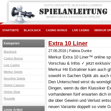
SLOTS | ROULETTE | BLACKJACK | CASINOS
BEWERTUNGEN & KOSTENLOS SPIELEN!
STARTSEITE
BLACKJACK
CASINO BONUS
LIVE CASINO
MERKUR SP
Extra 10 Liner
Kategorien
27.06.2016
|
Fabina Dunke
Blackjack
Merkur Extra 10 Liner™ online 
Casino Bonus
Vorschau & Infos ✓ jetzt exklus
Live Casino
Merkur Hit Extraliner kam auch gl
Merkur Spiele
sowohl in Sachen Optik als auch vo
Novoline Spiele
Den Unterschied wirst du womögli
Online Casinos
Dingen, wenn du den Klassiker Extr
Online Slots
vorhandenen fünf erwarten dich i
Roulette
die über Gewinn und Verlust entsc
neuen Variante doppelt so viele 
Letzte Artikel