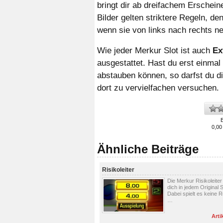
bringt dir ab dreifachem Erschein
Bilder gelten striktere Regeln, d
wenn sie von links nach rechts n
Wie jeder Merkur Slot ist auch
Ex
ausgestattet. Hast du erst einmal
abstauben können, so darfst du d
dort zu vervielfachen versuchen.
0,00
Ähnliche Beiträge
Risikoleiter
Die Merkur Risikoleiter
dich in jedem Original S
Dabei spielt es keine R
…
Arti