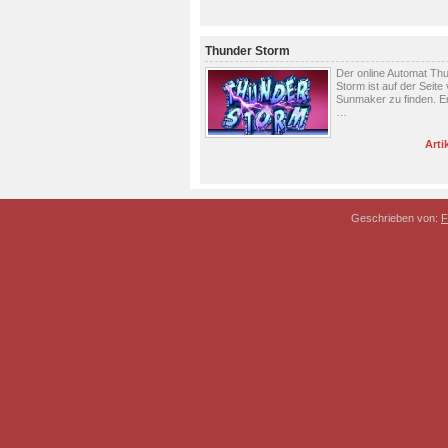
Thunder Storm
Der online Automat Th
Storm ist auf der Seite
Sunmaker zu finden. E
…
Arti
Geschrieben von:
F