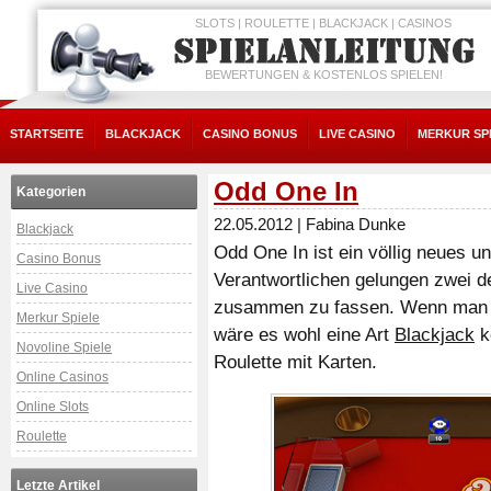
SLOTS | ROULETTE | BLACKJACK | CASINOS
BEWERTUNGEN & KOSTENLOS SPIELEN!
STARTSEITE
BLACKJACK
CASINO BONUS
LIVE CASINO
MERKUR SP
Odd One In
Kategorien
22.05.2012
|
Fabina Dunke
Blackjack
Odd One In ist ein völlig neues un
Casino Bonus
Verantwortlichen gelungen zwei d
Live Casino
zusammen zu fassen. Wenn man d
Merkur Spiele
wäre es wohl eine Art
Blackjack
k
Novoline Spiele
Roulette mit Karten.
Online Casinos
Online Slots
Roulette
Letzte Artikel