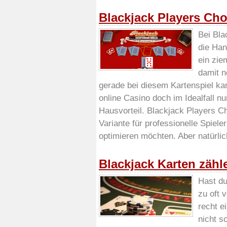
Blackjack Players Cho
Bei Bla
die Han
ein zie
damit 
gerade bei diesem Kartenspiel kan
online Casino doch im Idealfall n
Hausvorteil. Blackjack Players Ch
Variante für professionelle Spiele
optimieren möchten. Aber natürlic
Blackjack Karten zähl
Hast du
zu oft 
recht e
nicht s