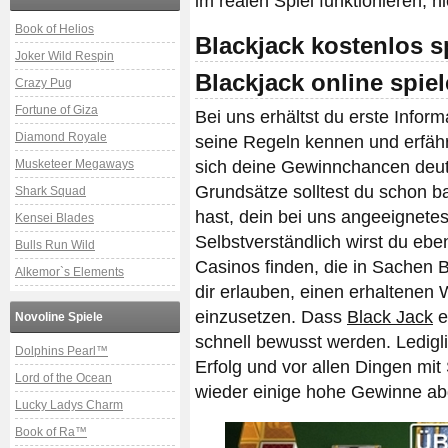
im realen Spiel funktionieren, 
Book of Helios
Blackjack kostenlos s
Joker Wild Respin
Blackjack online spie
Crazy Pug
Fortune of Giza
Bei uns erhältst du erste Infor
Diamond Royale
seine Regeln kennen und erfährs
sich deine Gewinnchancen deutl
Musketeer Megaways
Grundsätze solltest du schon b
Shark Squad
hast, dein bei uns angeeignete
Kensei Blades
Selbstverständlich wirst du ebe
Bulls Run Wild
Casinos finden, die in Sachen 
Alkemor`s Elements
dir erlauben, einen erhaltenen
einzusetzen. Dass
Black Jack
e
Novoline Spiele
schnell bewusst werden. Ledigl
Dolphins Pearl™
Erfolg und vor allen Dingen mi
Lord of the Ocean
wieder einige hohe Gewinne ab
Lucky Ladys Charm
Book of Ra™