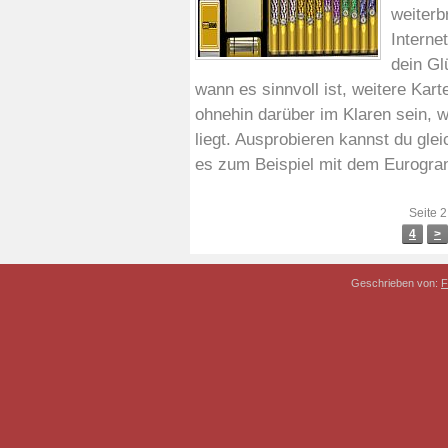
weiterb
Interne
dein Gl
wann es sinnvoll ist, weitere Kar
ohnehin darüber im Klaren sein, 
liegt. Ausprobieren kannst du gle
es zum Beispiel mit dem Eurogra
Seite 2
4
>
Geschrieben von:
F