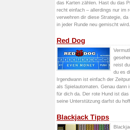
das Karten zählen. Hast du das Pr
recht einfach – allerdings nur im 
verwehren dir diese Strategie, da
in jeder Runde neu gemischt wird.
Red Dog
Vermutl
gesehen
reist d
du es d
Irgendwann ist einfach der Zeit
als Spielautomaten. Genau dann 
für dich da. Der rote Hund ist da
seine Unterstützung darfst du ho
Blackjack Tipps
Blackja