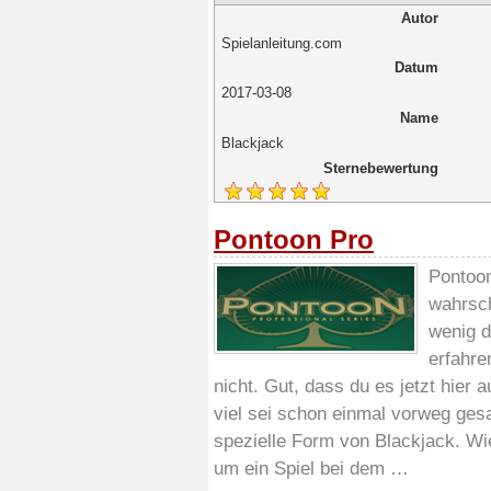
Autor
Spielanleitung.com
Datum
2017-03-08
Name
Blackjack
Sternebewertung
Pontoon Pro
Pontoon
wahrsch
wenig d
erfahre
nicht. Gut, dass du es jetzt hier 
viel sei schon einmal vorweg gesa
spezielle Form von Blackjack. Wie
um ein Spiel bei dem …