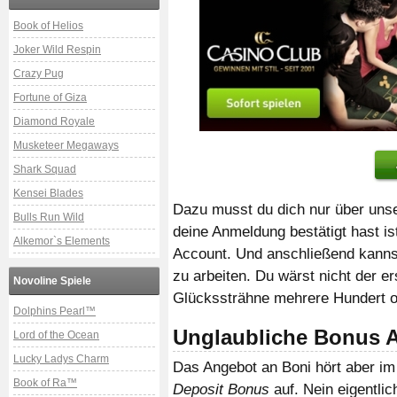
Book of Helios
Joker Wild Respin
Crazy Pug
Fortune of Giza
Diamond Royale
Musketeer Megaways
Shark Squad
Kensei Blades
Dazu musst du dich nur über uns
Bulls Run Wild
deine Anmeldung bestätigt hast i
Alkemor`s Elements
Account. Und anschließend kanns
zu arbeiten. Du wärst nicht der e
Novoline Spiele
Glückssträhne mehrere Hundert o
Dolphins Pearl™
Unglaubliche Bonus 
Lord of the Ocean
Lucky Ladys Charm
Das Angebot an Boni hört aber i
Book of Ra™
Deposit Bonus
auf. Nein eigentlic