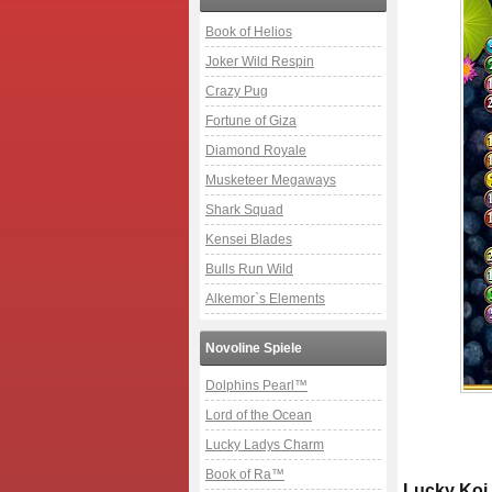
Book of Helios
Joker Wild Respin
Crazy Pug
Fortune of Giza
Diamond Royale
Musketeer Megaways
Shark Squad
Kensei Blades
Bulls Run Wild
Alkemor`s Elements
Novoline Spiele
Dolphins Pearl™
Lord of the Ocean
Lucky Ladys Charm
Book of Ra™
Lucky Koi 