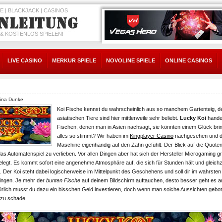
E | BLACKJACK | CASINOS
 KOSTENLOS SPIELEN!
LIVE CASINO
MERKUR SPIELE
NOVOLINE SPIELE
ONLINE CASINOS
ina Dunke
Koi Fische kennst du wahrscheinlich aus so manchem Gartenteig, d
asiatischen Tiere sind hier mittlerweile sehr beliebt.
Lucky Koi
handel
Fischen, denen man in Asien nachsagt, sie könnten einem Glück bri
alles so stimmt? Wir haben im
Kingplayer Casino
nachgesehen und de
Maschine eigenhändig auf den Zahn gefühlt. Der Blick auf die Quoten
das Automatenspiel zu verlieben. Vor allen Dingen aber hat sich der Hersteller Microgaming gr
legt. Es kommt sofort eine angenehme Atmosphäre auf, die sich für Stunden hält und gleichz
 Der Koi steht dabei logischerweise im Mittelpunkt des Geschehens und soll dir im wahrsten
ingen. Je mehr der
bunten Fische
auf deinem Bildschirm auftauchen, desto besser geht es
rlich musst du dazu ein bisschen Geld investieren, doch wenn man solche Aussichten geboten
 zu schade.