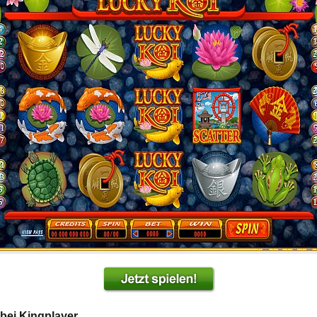
bei Kingplayer