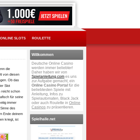
ONLINE SLOTS
ROULETTE
Willkommen
Deutsche Online Casino
werden immer beliebter!
enn die
Daher haben wir von
t von diesen
Spielanleitung.com
es uns
ngen. Ob das
zur Aufgabe gemacht, ein
Online Casino Portal
für die
r Slot
beliebtesten Spiele mit
 reicht schon
Anleitung, Infos zu
afisch für seine
Spielautomaten, Black Jack
eitig immer
oder auch Roulette in
Online
Casinos
zu präsentieren.
 Sinne des
 am Ende deinem
Spielhalle.net
 kriegt, ist