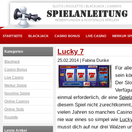
SLOTS | ROULETTE | BLACKJACK | CASINOS
BEWERTUNGEN & KOSTENLOS SPIELEN!
STARTSEITE
BLACKJACK
CASINO BONUS
LIVE CASINO
MERKUR SP
Lucky 7
Kategorien
25.02.2014
|
Fabina Dunke
Blackjack
Für all
Casino Bonus
sein kö
Live Casino
Der Slo
Merkur Spiele
Verfüg
Novoline Spiele
einmal erforderlich, dir eine
Spiel
Online Casinos
diesem Spiel nicht zurechtkommt,
Online Slots
vielen Jahren so manches Casino
Roulette
nie war eines so simpel wie
Luck
musst dich auf nur drei Walzen un
Letzte Artikel