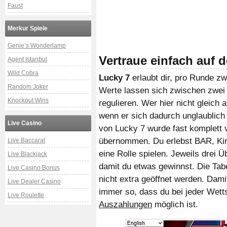
Faust
Merkur Spiele
Genie’s Wonderlamp
Vertraue einfach auf 
Agent Istanbul
Wild Cobra
Lucky 7
erlaubt dir, pro Runde z
Random Joker
Werte lassen sich zwischen zwei
Knockout Wins
regulieren. Wer hier nicht gleich 
wenn er sich dadurch unglaublich
Live Casino
von Lucky 7 wurde fast komplett 
übernommen. Du erlebst BAR, Kirs
Live Baccarat
eine Rolle spielen. Jeweils drei
Live Blackjack
damit du etwas gewinnst. Die Tab
Live Casino Bonus
nicht extra geöffnet werden. Dami
Live Dealer Casino
immer so, dass du bei jeder Wett
Live Roulette
Auszahlungen
möglich ist.