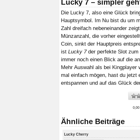
Lucky 7 – simpler geht
Die Lucky 7, also eine Glück brin
Hauptsymbol. Im Nu bist du um 
Zahl dreifach nebeneinander zeigt.
Münzanzahl, die vorher eingestell
Coin, sinkt der Hauptpreis ents
ist
Lucky 7
der perfekte Slot zum
immer noch einen Blick auf die a
Mehr Auswahl als bei Kingplayer w
mal einfach mögen, hast du jetzt 
entspannen und auf das Glück der
0,00
Ähnliche Beiträge
Lucky Cherry