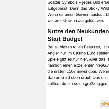
Scatter Symbols – jedes Bild ers
aufgepasst. Denn das Sticky Wild
Wenn es einen Gewinn auslöst, bl
weiterer Gewinn ausgelöst wird.
Nutze den Neukunden
Start Budget
Bei all diesen tollen Features, is
Angler nur im
Casino Euro
spiele
Spiele gibt es nur hier. Aber das 
nämlich einen exzellenten
Neuku
die ersten 150€ anwendbar. Wenn 
Batzen Geld oben drauf. Das onli
solltest du ein solch großzügig