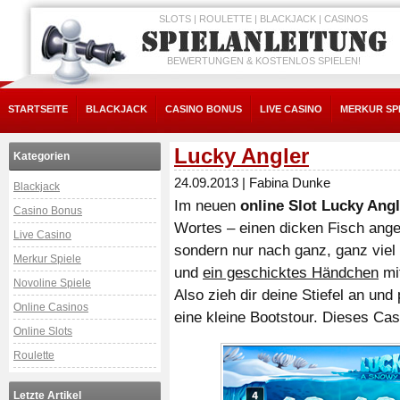
SLOTS | ROULETTE | BLACKJACK | CASINOS
BEWERTUNGEN & KOSTENLOS SPIELEN!
STARTSEITE
BLACKJACK
CASINO BONUS
LIVE CASINO
MERKUR SP
Lucky Angler
Kategorien
24.09.2013
|
Fabina Dunke
Blackjack
Im neuen
online Slot Lucky Angl
Casino Bonus
Wortes – einen dicken Fisch angel
Live Casino
sondern nur nach ganz, ganz viel 
Merkur Spiele
und
ein geschicktes Händchen
mit
Novoline Spiele
Also zieh dir deine Stiefel an und
Online Casinos
eine kleine Bootstour. Dieses Cas
Online Slots
Roulette
Letzte Artikel