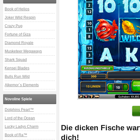
Book of Helios
Joker Wild Respin
Crazy Pug
Fortune of Giza
Diamond Royale
Musketeer Megaways
Shark Squad
Kensei Blades
Bulls Run Wild
Alkemor`s Elements
Novoline Spiele
Dolphins Pearl™
Lord of the Ocean
Die dicken Fische war
Lucky Ladys Charm
Book of Ra™
dich!