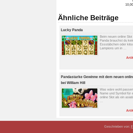
10,0
Ähnliche Beiträge
Lucky Panda
Beim neuen online Slot
Panda brauchst du kei
Essstäbchen oder kits
Lampions um in …
Arti
Pandastarke Gewinne mit dem neuen onlin
bei William Hill
Was wäre wohl passen
Name und Symbol für 
online Slot als ein asia
…
Arti
Geschrieben von:
F