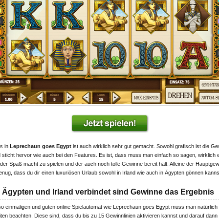
s in
Leprechaun goes Egypt
ist auch wirklich sehr gut gemacht. Sowohl grafisch ist die Ges
ticht hervor wie auch bei den Features. Es ist, dass muss man einfach so sagen, wirklich ei
der Spaß macht zu spielen und der auch noch tolle Gewinne bereit hält. Alleine der Hauptge
genug, dass du dir einen luxuriösen Urlaub sowohl in Irland wie auch in Ägypten gönnen kanns
Ägypten und Irland verbindet sind Gewinne das Ergebnis
so einmaligen und guten online Spielautomat wie Leprechaun goes Egypt muss man natürlich 
ten beachten. Diese sind, dass du bis zu 15 Gewinnlinien aktivieren kannst und darauf dann