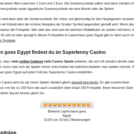
it einem Wert zwischen 1 Cent und 1 Euro. Die Gewinnsymbole selbst sind dann ziemlich ir
tensymbole sowie ägyptische Gewinnsymbole wie eine Mumie oder die Sphinx.
 sind dann aber die Sondersymbole. Als Joker und gleichzeitig für den Hauptgewinn verantwor
 ein Kobold dem die schöne Kleopatra als Scatter Symbol gegenüber gestellt wird. Wenn die
starten die Freispiele. Wie viele das sind und mit welchem Multiplikator du spielen möchtest, 
 So viel sei aber gesagt in diesen Freispielen in Leprechaun goes Egypt gibt es dann auch 
er Symbole
.
n goes Egypt findest du im Superlenny Casino
so, dass
viele
online Casinos
viele Casino Spiele
anbieten, die sich oft ziemlich ähneln ode
her muss man sich als Spieler immer entscheiden bei welchem Anbieter man spielen möchte. 
aun goes Egypt auf jeden Fall das Superlenny Casino empfehlen.
e Casino wirst du als neuer Spieler nämlich gleich
doppelt beschenkt
. Es gibt sowohl einen
s von bis zu 150 Euro wie auch zusätzlich oben drauf 150 Freispiele. Einen besseren Start
daher leg am besten gleich los.
Bewerte
Leprechaun goes
Egypt
.
10,00
von 10 bei 2 Bewertungen
eiträge