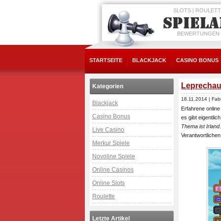
SLOTS | ROULETT
BEWERTUNGEN &
STARTSEITE
BLACKJACK
CASINO BONUS
Leprechau
Kategorien
18.11.2014
|
Fab
Blackjack
Erfahrene online
Casino Bonus
es gibt eigentli
Thema ist Irland
Live Casino
Verantwortlichen
Merkur Spiele
Novoline Spiele
Online Casinos
Online Slots
Roulette
Letzte Artikel