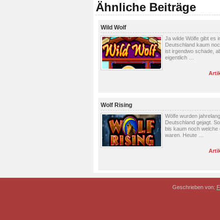
Ähnliche Beiträge
Wild Wolf
Ja wilde Wölfe gibt es i
Deutschland kaum noc
ist irgendwo schade, a
eigentlich …
Arti
Wolf Rising
Wölfe wurden jahrelang
Deutschland gejagt. So
bis kaum noch welche
waren. Heute …
Arti
Geschrieben von:
F