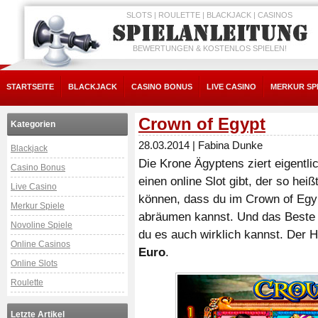
SLOTS | ROULETTE | BLACKJACK | CASINOS
BEWERTUNGEN & KOSTENLOS SPIELEN!
STARTSEITE
BLACKJACK
CASINO BONUS
LIVE CASINO
MERKUR SP
Crown of Egypt
Kategorien
28.03.2014
|
Fabina Dunke
Blackjack
Die Krone Ägyptens ziert eigentl
Casino Bonus
einen online Slot gibt, der so hei
Live Casino
können, dass du im Crown of Egyp
Merkur Spiele
abräumen kannst. Und das Beste
Novoline Spiele
du es auch wirklich kannst. Der H
Online Casinos
Euro
.
Online Slots
Roulette
Letzte Artikel