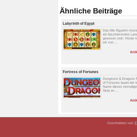
Ähnliche Beiträge
Labyrinth of Egypt
Das Alte Ägypten mus
ein faszinierendes Lan
gewesen sein. Heute n
wir von …
Arti
Fortress of Fortunes
Dungeons & Dragons F
of Fortunes lautet der 
Name dieses einmalige
Slots im …
Arti
Geschrieben von:
F