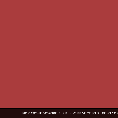
Diese Website verwendet Cookies. Wenn Sie weiter auf dieser Sei