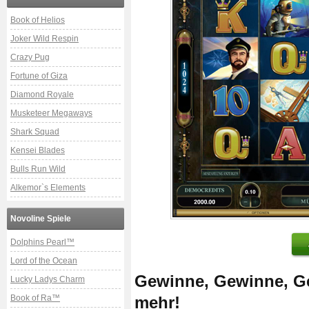
Book of Helios
Joker Wild Respin
Crazy Pug
Fortune of Giza
Diamond Royale
Musketeer Megaways
Shark Squad
Kensei Blades
Bulls Run Wild
Alkemor`s Elements
Novoline Spiele
Dolphins Pearl™
Lord of the Ocean
Gewinne, Gewinne, G
Lucky Ladys Charm
Book of Ra™
mehr!