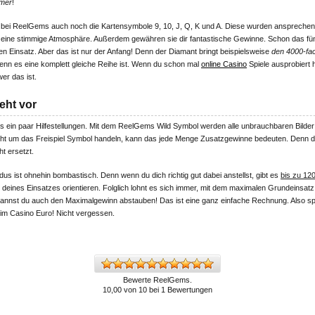
mer
!
 bei ReelGems auch noch die Kartensymbole 9, 10, J, Q, K und A. Diese wurden ansprechend
 eine stimmige Atmosphäre. Außerdem gewähren sie dir fantastische Gewinne. Schon das fünf
en Einsatz. Aber das ist nur der Anfang! Denn der Diamant bringt beispielsweise
den 4000-fa
enn es eine komplett gleiche Reihe ist. Wenn du schon mal
online Casino
Spiele ausprobiert h
er das ist.
eht vor
 ein paar Hilfestellungen. Mit dem ReelGems Wild Symbol werden alle unbrauchbaren Bilder e
icht um das Freispiel Symbol handeln, kann das jede Menge Zusatzgewinne bedeuten. Denn 
ht ersetzt.
dus ist ohnehin bombastisch. Denn wenn du dich richtig gut dabei anstellst, gibt es
bis zu 12
 deines Einsatzes orientieren. Folglich lohnt es sich immer, mit dem maximalen Grundeinsatz
annst du auch den Maximalgewinn abstauben! Das ist eine ganz einfache Rechnung. Also s
 im Casino Euro! Nicht vergessen.
Bewerte
ReelGems
.
10,00
von 10 bei 1 Bewertungen