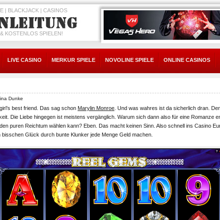
E | BLACKJACK | CASINOS
 KOSTENLOS SPIELEN!
LIVE CASINO
MERKUR SPIELE
NOVOLINE SPIELE
ONLINE CASINOS
ina Dunke
irl’s best friend. Das sag schon
Marylin Monroe
. Und was wahres ist da sicherlich dran. De
gkeit. Die Liebe hingegen ist meistens vergänglich. Warum sich dann also für eine Romanze e
en puren Reichtum wählen kann? Eben. Das macht keinen Sinn. Also schnell ins Casino Eur
in bisschen Glück durch bunte Klunker jede Menge Geld machen.