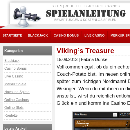
SLOTS | ROULETTE | BLACKJACK | CASINOS
BEWERTUNGEN & KOSTENLOS SPIELEN!
STARTSEITE
BLACKJACK
CASINO BONUS
LIVE CASINO
MERKUR SP
Viking’s Treasure
Kategorien
18.08.2013
|
Fabina Dunke
Blackjack
Vollkommen egal, ob du ein echter
Casino Bonus
Couch-Potato bist. Im neuen onlin
Live Casino
später zum richtigen Nordmann! D
Merkur Spiele
Wikinger. Wenn du mit ihnen in di
Novoline Spiele
anstellst, wirst du
reichlich entlo
Online Casinos
Glück ein und komm ins Casino E
Online Slots
Roulette
Letzte Artikel