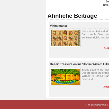
Be
10,0
Ähnliche Beiträge
Vikingmania
Polier deine Axt und st
Bart zurecht. Denn du 
auf einen richtig nord
Arti
Desert Treasure online Slot im William Hill
Erlebe spannende Aben
Desert Treasure online
William Hill Casino. Dab
machst du …
Arti
Geschrieben von:
F