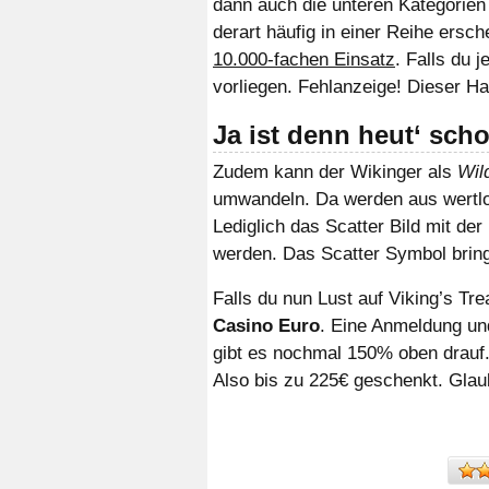
dann auch die unteren Kategorien
derart häufig in einer Reihe ersch
10.000-fachen Einsatz
. Falls du 
vorliegen. Fehlanzeige! Dieser Ha
Ja ist denn heut‘ sc
Zudem kann der Wikinger als
Wil
umwandeln. Da werden aus wertlo
Lediglich das Scatter Bild mit de
werden. Das Scatter Symbol bringt
Falls du nun Lust auf Viking’s T
Casino Euro
. Eine Anmeldung un
gibt es nochmal 150% oben drauf.
Also bis zu 225€ geschenkt. Glau