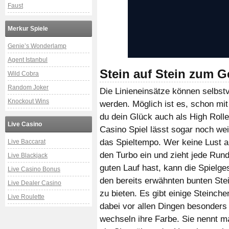
Faust
Merkur Spiele
Genie’s Wonderlamp
Agent Istanbul
Stein auf Stein zum 
Wild Cobra
Random Joker
Die Linieneinsätze können selbstv
Knockout Wins
werden. Möglich ist es, schon mit 
du dein Glück auch als High Rolle
Live Casino
Casino Spiel lässt sogar noch wei
das Spieltempo. Wer keine Lust au
Live Baccarat
den Turbo ein und zieht jede Run
Live Blackjack
guten Lauf hast, kann die Spielge
Live Casino Bonus
den bereits erwähnten bunten Ste
Live Dealer Casino
zu bieten. Es gibt einige Steinche
Live Roulette
dabei vor allen Dingen besonders
wechseln ihre Farbe. Sie nennt m