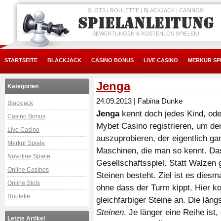
SLOTS | ROULETTE | BLACKJACK | CASINOS
BEWERTUNGEN & KOSTENLOS SPIELEN!
STARTSEITE
BLACKJACK
CASINO BONUS
LIVE CASINO
MERKUR SP
Jenga
Kategorien
24.09.2013
|
Fabina Dunke
Blackjack
Jenga
kennt doch jedes Kind, oder
Casino Bonus
Mybet Casino registrieren, um de
Live Casino
auszuprobieren, der eigentlich ga
Merkur Spiele
Maschinen, die man so kennt. Das
Novoline Spiele
Gesellschaftsspiel. Statt Walzen 
Online Casinos
Steinen besteht. Ziel ist es diesm
Online Slots
ohne dass der Turm kippt. Hier 
Roulette
gleichfarbiger Steine an. Die län
Steinen
. Je länger eine Reihe ist,
Letzte Artikel