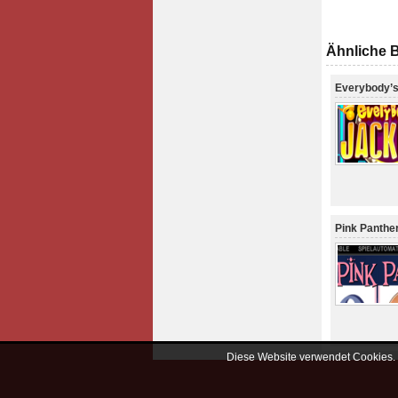
Ähnliche B
Everybody’s
Pink Panther
Diese Website verwendet Cookies. 