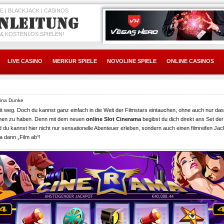
E | BLACKJACK | CASINOS
 KOSTENLOS SPIELEN!
LIVE CASINO
MERKUR SPIELE
NOVOLINE SPIELE
ONLINE CASINOS
ina Dunke
it weg. Doch du kannst ganz einfach in die Welt der Filmstars eintauchen, ohne auch nur das
hen zu haben. Denn mit dem neuen
online Slot Cinerama
begibst du dich direkt ans Set der 
 du kannst hier nicht nur sensationelle Abenteuer erleben, sondern auch einen filmreifen Ja
a dann „Film ab“!