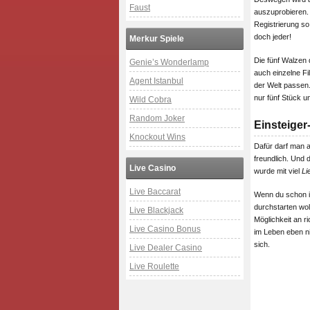
Faust
auszuprobieren. 
Registrierung so
doch jeder!
Merkur Spiele
Die fünf Walzen
Genie’s Wonderlamp
auch einzelne F
Agent Istanbul
der Welt passen
nur fünf Stück un
Wild Cobra
Random Joker
Einsteiger
Knockout Wins
Dafür darf man a
freundlich. Und 
Live Casino
wurde mit viel
Li
Live Baccarat
Wenn du schon im
durchstarten wol
Live Blackjack
Möglichkeit an r
Live Casino Bonus
im Leben eben ni
sich.
Live Dealer Casino
Live Roulette