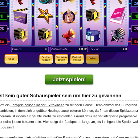
t kein guter Schauspieler sein um hier zu gewinnen
mmt ein
Echtgeld-
online Slot
der Extraklasse
zu dir nach Hause! Denn obwohl das Eurogrand 
anbieten, in dem sich ungeübte Neulinge ausprobieren können, darf man diesen Spielautomat
nerama ist eigens für geübte Profis zu empfehlen. Grund dafür ist der integrierte progressive
 sollte jedem bekannt sein. Hier steigt der Jackpot so lange an, bis ihn irgendein Spieler wel
t du sein!
uch empfohlen, sich möglichst
schnell im
Eurogrand Casino
anzumelden
und Cinerama selb