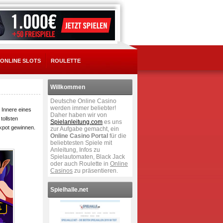
ONLINE SLOTS
ROULETTE
Willkommen
Deutsche Online Casino
werden immer beliebter!
 Innere eines
Daher haben wir von
tollsten
Spielanleitung.com
es uns
ckpot gewinnen.
zur Aufgabe gemacht, ein
Online Casino Portal
für die
beliebtesten Spiele mit
Anleitung, Infos zu
Spielautomaten, Black Jack
oder auch Roulette in
Online
Casinos
zu präsentieren.
Spielhalle.net