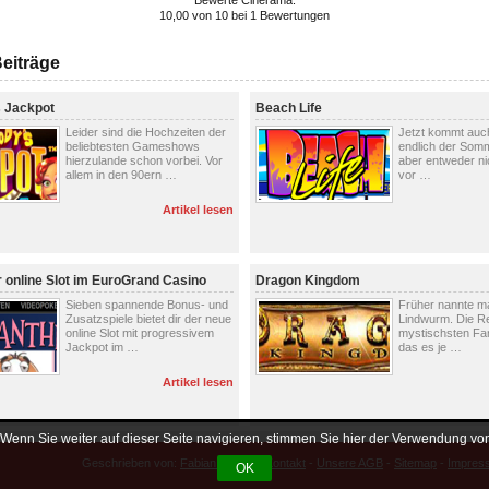
Bewerte
Cinerama
.
10,00
von 10 bei 1 Bewertungen
eiträge
 Jackpot
Beach Life
Leider sind die Hochzeiten der
Jetzt kommt auc
beliebtesten Gameshows
endlich der Som
hierzulande schon vorbei. Vor
aber entweder ni
allem in den 90ern …
vor …
Artikel lesen
 online Slot im EuroGrand Casino
Dragon Kingdom
Sieben spannende Bonus- und
Früher nannte m
Zusatzspiele bietet dir der neue
Lindwurm. Die R
online Slot mit progressivem
mystischsten Fa
Jackpot im …
das es je …
Artikel lesen
Wenn Sie weiter auf dieser Seite navigieren, stimmen Sie hier der Verwendung vo
Geschrieben von:
Fabian Dunke
-
Kontakt
-
Unsere AGB
-
Sitemap
-
Impres
OK