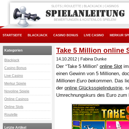
SLOTS | ROULETTE | BLACKJACK | CASINOS
BEWERTUNGEN & KOSTENLOS SPIELEN!
STARTSEITE
BLACKJACK
CASINO BONUS
LIVE CASINO
MERKUR SP
Take 5 Million online 
Kategorien
14.10.2012
|
Fabina Dunke
Blackjack
Der “Take 5 Million”
online Slot
im 
Casino Bonus
einen Gewinn von 5 Millionen, do
Live Casino
Millionen Euro bekommen
. Das l
Merkur Spiele
der
online Glücksspielindustrie
, s
Novoline Spiele
Umrechnungskurs des Euro zum D
Online Casinos
Online Slots
Roulette
Letzte Artikel