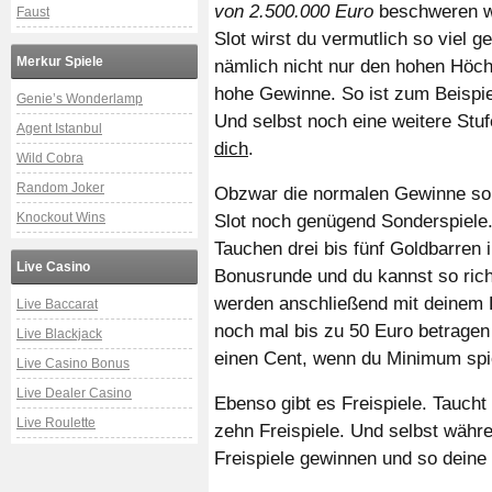
von 2.500.000 Euro
beschweren wü
Faust
Slot wirst du vermutlich so viel g
Merkur Spiele
nämlich nicht nur den hohen Höch
hohe Gewinne. So ist zum Beispie
Genie’s Wonderlamp
Und selbst noch eine weitere Stuf
Agent Istanbul
dich
.
Wild Cobra
Random Joker
Obzwar die normalen Gewinne so h
Knockout Wins
Slot noch genügend Sonderspiele.
Tauchen drei bis fünf Goldbarren 
Live Casino
Bonusrunde und du kannst so rich
werden anschließend mit deinem Li
Live Baccarat
noch mal bis zu 50 Euro betragen 
Live Blackjack
einen Cent, wenn du Minimum spie
Live Casino Bonus
Live Dealer Casino
Ebenso gibt es Freispiele. Tauch
Live Roulette
zehn Freispiele. Und selbst währe
Freispiele gewinnen und so deine 