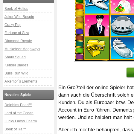
Book of Helios
Joker Wild Respin
Crazy Pug
Fortune of Giza
Diamond Royale
Musketeer Megaways
Shark Squad
Kensei Blades
Bulls Run Wild
Alkemor`s Elements
Ein Großteil der online Spieler hat
dann auch die Überschrift solch e
Novoline Spiele
Kunden. Du als Europäer bzw. Deu
Dolphins Pearl™
Account in Euro führen. Dement
Lord of the Ocean
werden. Und so halbiert man halt e
Lucky Ladys Charm
Aber ich möchte behaupten, dass 
Book of Ra™