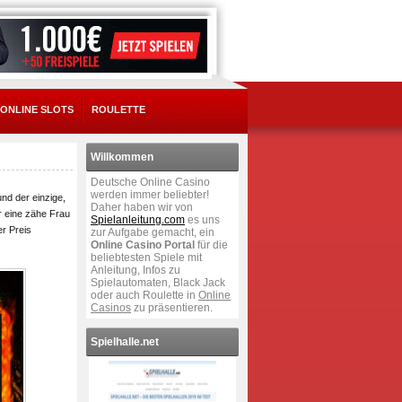
ONLINE SLOTS
ROULETTE
Willkommen
Deutsche Online Casino
werden immer beliebter!
nd der einzige,
Daher haben wir von
r eine zähe Frau
Spielanleitung.com
es uns
er Preis
zur Aufgabe gemacht, ein
Online Casino Portal
für die
beliebtesten Spiele mit
Anleitung, Infos zu
Spielautomaten, Black Jack
oder auch Roulette in
Online
Casinos
zu präsentieren.
Spielhalle.net