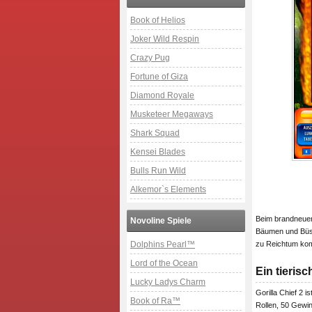
Book of Helios
Joker Wild Respin
Crazy Pug
Fortune of Giza
Diamond Royale
Musketeer Megaways
Shark Squad
Kensei Blades
Bulls Run Wild
Alkemor`s Elements
Beim brandneu
Novoline Spiele
Bäumen und Büsch
Dolphins Pearl™
zu Reichtum kom
Lord of the Ocean
Ein tierisc
Lucky Ladys Charm
Gorilla Chief 2 is
Book of Ra™
Rollen, 50 Gewin