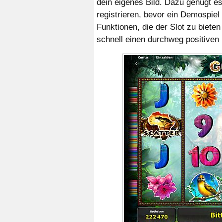
dein eigenes Bild. Dazu genügt es
registrieren, bevor ein Demospiel
Funktionen, die der Slot zu bieten
schnell einen durchweg positiven 