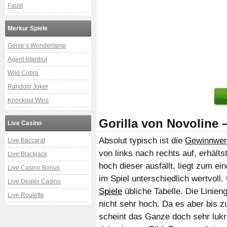
Faust
Merkur Spiele
Genie’s Wonderlamp
Agent Istanbul
Wild Cobra
Random Joker
Knockout Wins
Gorilla von Novoline 
Live Casino
Absolut typisch ist die
Gewinnwer
Live Baccarat
von links nach rechts auf, erhält
Live Blackjack
hoch dieser ausfällt, liegt zum e
Live Casino Bonus
im Spiel unterschiedlich wertvoll.
Live Dealer Casino
Spiele
übliche Tabelle. Die Linien
Live Roulette
nicht sehr hoch. Da es aber bis 
scheint das Ganze doch sehr lukra