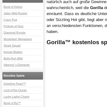
natürlich auch auf große Gewinne 
Book of Helios
wahrscheinlich, weil die
Gorilla
du
einräumt. Dass es deutliche Unte
Joker Wild Respin
oder Sizzling Hot gibt, liegt aber 
Crazy Pug
an verschiedensten Funktionen, d
Fortune of Giza
haben.
Diamond Royale
Musketeer Megaways
Gorilla™ kostenlos sp
Shark Squad
Kensei Blades
Bulls Run Wild
Alkemor`s Elements
Novoline Spiele
Dolphins Pearl™
Lord of the Ocean
Lucky Ladys Charm
Book of Ra™