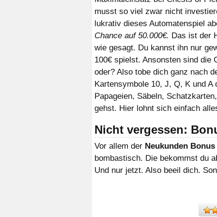
musst so viel zwar nicht investie
lukrativ dieses Automatenspiel abe
Chance auf 50.000€.
Das ist der 
wie gesagt. Du kannst ihn nur g
100€ spielst. Ansonsten sind die 
oder? Also tobe dich ganz nach 
Kartensymbole 10, J, Q, K und A d
Papageien, Säbeln, Schatzkarten,
gehst. Hier lohnt sich einfach alle
Nicht vergessen: Bon
Vor allem der
Neukunden Bonus
bombastisch. Die bekommst du ab
Und nur jetzt. Also beeil dich. So