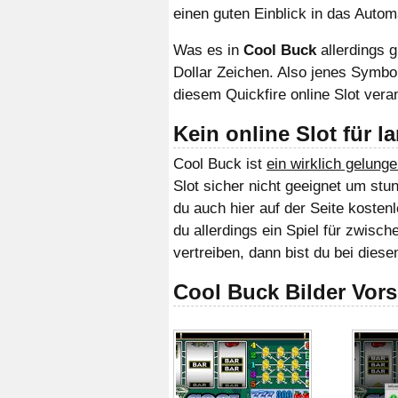
einen guten Einblick in das Autom
Was es in
Cool Buck
allerdings g
Dollar Zeichen. Also jenes Symbol
diesem Quickfire online Slot veran
Kein online Slot für 
Cool Buck ist
ein wirklich gelung
Slot sicher nicht geeignet um stu
du auch hier auf der Seite kost
du allerdings ein Spiel für zwisch
vertreiben, dann bist du bei dies
Cool Buck Bilder Vor