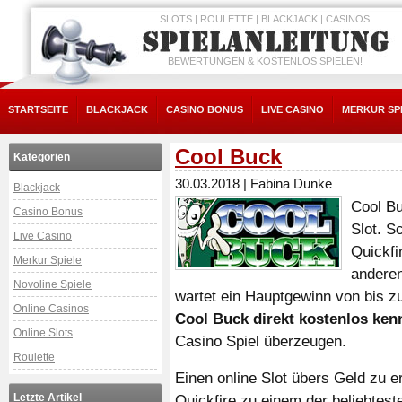
SLOTS | ROULETTE | BLACKJACK | CASINOS
BEWERTUNGEN & KOSTENLOS SPIELEN!
STARTSEITE
BLACKJACK
CASINO BONUS
LIVE CASINO
MERKUR SP
Cool Buck
Kategorien
30.03.2018
|
Fabina Dunke
Blackjack
Cool Bu
Casino Bonus
Slot. S
Live Casino
Quickfi
Merkur Spiele
andere
Novoline Spiele
wartet ein Hauptgewinn von bis zu
Online Casinos
Cool Buck direkt kostenlos ken
Online Slots
Casino Spiel überzeugen.
Roulette
Einen online Slot übers Geld zu e
Letzte Artikel
Quickfire zu einem der beliebteste