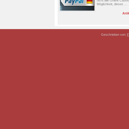
nicht alle Online Casin
Möglichkeit, dieses …
Arti
Geschrieben von:
F