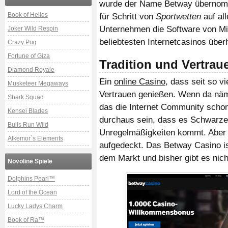
wurde der Name Betway übernomm
Book of Helios
für Schritt von
Sportwetten
auf all
Unternehmen die Software von Mi
Joker Wild Respin
beliebtesten Internetcasinos über
Crazy Pug
Fortune of Giza
Tradition und Vertrau
Diamond Royale
Ein
online Casino
, dass seit so v
Musketeer Megaways
Vertrauen genießen. Wenn da näm
Shark Squad
das die Internet Community schon 
Kensei Blades
durchaus sein, dass es Schwarze 
Bulls Run Wild
Unregelmäßigkeiten kommt. Aber d
Alkemor`s Elements
aufgedeckt. Das Betway Casino is
dem Markt und bisher gibt es nich
Novoline Spiele
Dolphins Pearl™
Lord of the Ocean
Lucky Ladys Charm
Book of Ra™