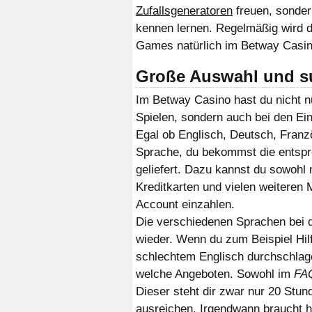
Zufallsgeneratoren
freuen, sonder
kennen lernen. Regelmäßig wird d
Games natürlich im Betway Casino
Große Auswahl und su
Im Betway Casino hast du nicht 
Spielen, sondern auch bei den Ei
Egal ob Englisch, Deutsch, Franz
Sprache, du bekommst die entspr
geliefert. Dazu kannst du sowohl m
Kreditkarten und vielen weiteren 
Account einzahlen.
Die verschiedenen Sprachen bei d
wieder. Wenn du zum Beispiel Hilf
schlechtem Englisch durchschlag
welche Angeboten. Sowohl im
FAQ
Dieser steht dir zwar nur 20 Stun
ausreichen. Irgendwann braucht ha