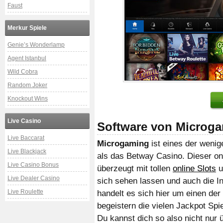
Faust
Merkur Spiele
Genie’s Wonderlamp
Agent Istanbul
Wild Cobra
Random Joker
Knockout Wins
Live Casino
Software von Microg
Live Baccarat
Microgaming
ist eines der weni
Live Blackjack
als das Betway Casino. Dieser onl
Live Casino Bonus
überzeugt mit tollen
online Slots
u
Live Dealer Casino
sich sehen lassen und auch die 
Live Roulette
handelt es sich hier um einen d
begeistern die vielen Jackpot Spie
Du kannst dich so also nicht nur 