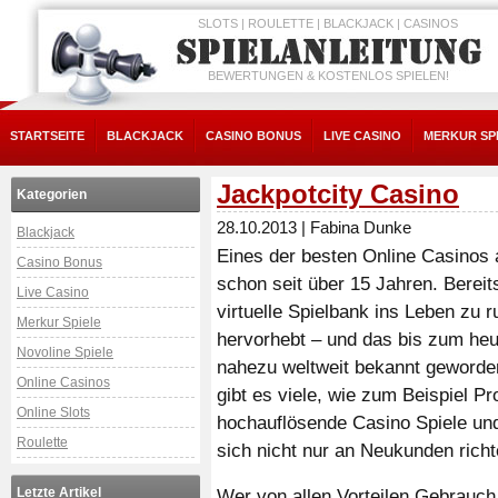
SLOTS | ROULETTE | BLACKJACK | CASINOS
BEWERTUNGEN & KOSTENLOS SPIELEN!
STARTSEITE
BLACKJACK
CASINO BONUS
LIVE CASINO
MERKUR SP
Jackpotcity Casino
Kategorien
28.10.2013
|
Fabina Dunke
Blackjack
Eines der besten Online Casinos a
Casino Bonus
schon seit über 15 Jahren. Bereit
Live Casino
virtuelle Spielbank ins Leben zu r
Merkur Spiele
hervorhebt – und das bis zum he
Novoline Spiele
nahezu weltweit bekannt geworden
Online Casinos
gibt es viele, wie zum Beispiel Pr
Online Slots
hochauflösende Casino Spiele un
Roulette
sich nicht nur an Neukunden richt
Letzte Artikel
Wer von allen Vorteilen Gebrauch