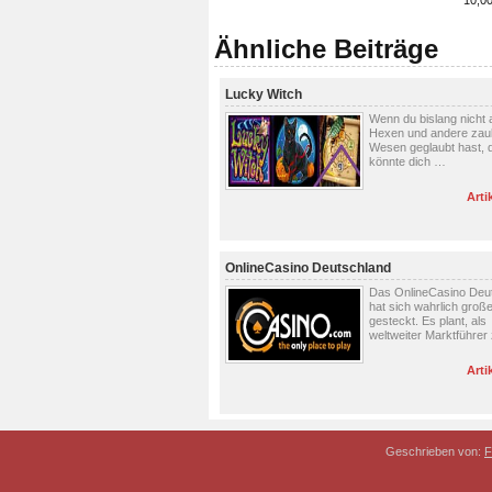
10,0
Ähnliche Beiträge
Lucky Witch
Wenn du bislang nicht 
Hexen und andere zau
Wesen geglaubt hast, 
könnte dich …
Arti
OnlineCasino Deutschland
Das OnlineCasino Deu
hat sich wahrlich große
gesteckt. Es plant, als
weltweiter Marktführer
Arti
Geschrieben von:
F