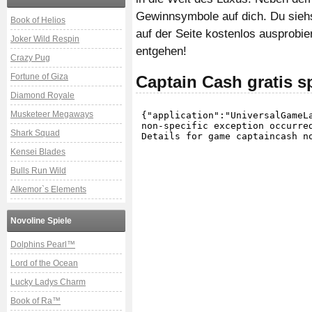
Gewinnsymbole auf dich. Du siehst
Book of Helios
auf der Seite kostenlos ausprobier
Joker Wild Respin
entgehen!
Crazy Pug
Fortune of Giza
Captain Cash gratis s
Diamond Royale
Musketeer Megaways
Shark Squad
Kensei Blades
Bulls Run Wild
Alkemor`s Elements
Novoline Spiele
Dolphins Pearl™
Lord of the Ocean
Lucky Ladys Charm
Book of Ra™