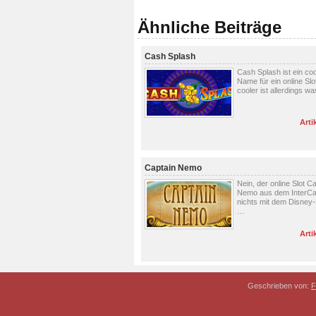
Ähnliche Beiträge
Cash Splash
Cash Splash ist ein coo
Name für ein online Slo
cooler ist allerdings w
Arti
Captain Nemo
Nein, der online Slot C
Nemo aus dem InterCa
nichts mit dem Disney-
…
Arti
Geschrieben von:
F