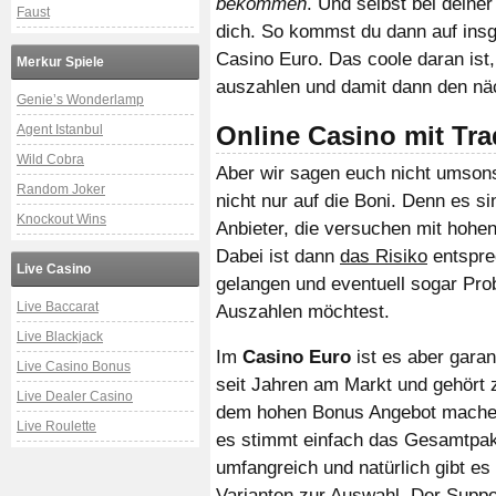
bekommen
. Und selbst bei deiner
Faust
dich. So kommst du dann auf in
Casino Euro. Das coole daran ist
Merkur Spiele
auszahlen und damit dann den nä
Genie’s Wonderlamp
Online Casino mit Tra
Agent Istanbul
Wild Cobra
Aber wir sagen euch nicht umsons
Random Joker
nicht nur auf die Boni. Denn es 
Knockout Wins
Anbieter, die versuchen mit hohe
Dabei ist dann
das Risiko
entspre
Live Casino
gelangen und eventuell sogar Pr
Live Baccarat
Auszahlen möchtest.
Live Blackjack
Im
Casino Euro
ist es aber garan
Live Casino Bonus
seit Jahren am Markt und gehört z
Live Dealer Casino
dem hohen Bonus Angebot machen 
Live Roulette
es stimmt einfach das Gesamtpake
umfangreich und natürlich gibt es
Varianten zur Auswahl. Der Suppor