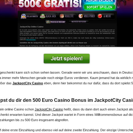
 geschenkt kann sich schon sehen lassen. Gerade wenn wir uns anschauen, dass in Deutsc
pa immer mehr Menschen gerade noch einige Euros verdienen. Kaum jemand hat da wirklich 
ußer das
JackpotCity Casino
eben, denn hier bekommst du nur dafür, dass du dort spielst 
pst du dir den 500 Euro Casino Bonus im JackpotCity Cas
 ein online Casino schon
JackpotCity Casino
heißt, dass du dann dort auch einen Jackpot als
enkt erwarten kannst. Und dieser Jackpot wartet in Form eines
Willkommensbonus
auf dic
nzahlungen bis zu 500 Euro insgesamt abgreifen.
f deine erste Einzahlung und ebenso viel auf deine zweite Einzahlung. Der einzige Unterschie