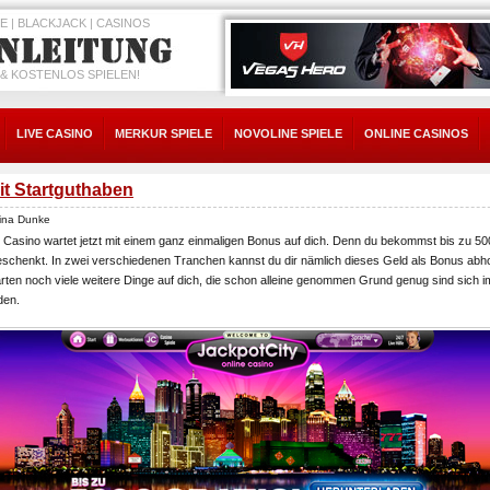
E | BLACKJACK | CASINOS
 KOSTENLOS SPIELEN!
LIVE CASINO
MERKUR SPIELE
NOVOLINE SPIELE
ONLINE CASINOS
it Startguthaben
ina Dunke
Casino wartet jetzt mit einem ganz einmaligen Bonus auf dich. Denn du bekommst bis zu 50
eschenkt. In zwei verschiedenen Tranchen kannst du dir nämlich dieses Geld als Bonus abho
ten noch viele weitere Dinge auf dich, die schon alleine genommen Grund genug sind sich i
den.