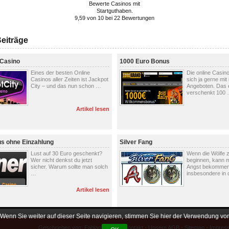
Bewerte
Casinos mit
Startguthaben
.
9,59
von 10 bei 22 Bewertungen
eiträge
 Casino
1000 Euro Bonus
Eines der besten Online
Die online Casino
Casinos aller Zeiten ist Jackpot
sich ja gerne mit
City – und das nun schon …
Angeboten. Das 
verschenkt 100
Artikel lesen
s ohne Einzahlung
Silver Fang
Lust auf 30 Euro geschenkt?
Wenn die Wölfe 
Wer nicht denkst du jetzt
beginnen, kann 
sicher. Warum sollte man solch
Angst bekommen
…
insbesondere in
Artikel lesen
Wenn Sie weiter auf dieser Seite navigieren, stimmen Sie hier der Verwendung vo
Geschrieben von:
Fabian Dunke
-
Kontakt
-
Unsere AGB
-
Sitemap
-
Impres