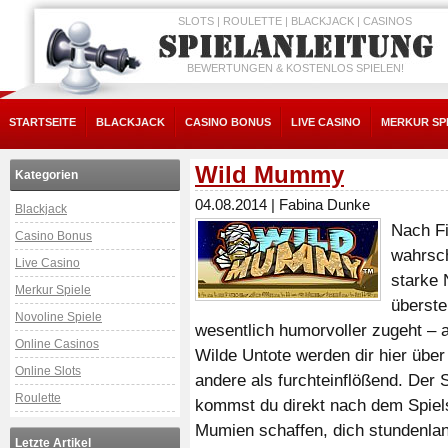
SLOTS | ROULETTE | BLACKJACK | CASINOS
BEWERTUNGEN & KOSTENLOS SPIELEN!
STARTSEITE
BLACKJACK
CASINO BONUS
LIVE CASINO
MERKUR SP
Wild Mummy
Kategorien
04.08.2014
|
Fabina Dunke
Blackjack
Nach Fi
Casino Bonus
wahrsch
Live Casino
starke 
Merkur Spiele
überste
Novoline Spiele
wesentlich humorvoller zugeht –
Online Casinos
Wilde Untote werden dir hier über
Online Slots
andere als furchteinflößend. Der 
Roulette
kommst du direkt nach dem Spiels
Mumien schaffen, dich stundenlang
Letzte Artikel