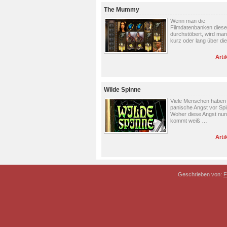
The Mummy
Wenn man die
Filmdatenbanken diese
durchstöbert, wird man
kurz oder lang über di
Arti
Wilde Spinne
Viele Menschen haben 
panische Angst vor Sp
Woher diese Angst nun 
kommt weiß …
Arti
Geschrieben von:
F