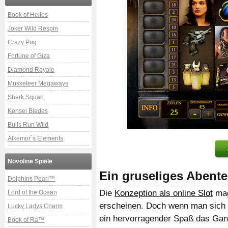
Book of Helios
Joker Wild Respin
Crazy Pug
Fortune of Giza
Diamond Royale
Musketeer Megaways
Shark Squad
Kensei Blades
Bulls Run Wild
Alkemor`s Elements
Novoline Spiele
Ein gruseliges Abente
Dolphins Pearl™
Die
Konzeption als online
Slot
mag
Lord of the Ocean
erscheinen. Doch wenn man sich 
Lucky Ladys Charm
ein hervorragender Spaß das Ganz
Book of Ra™