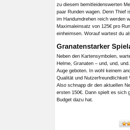
zu diesem bemitleidenswerten Me
paar Runden wagen. Denn Thief ist
im Handumdrehen reich werden wol
Maximaleinsatz von 125€ pro Rund
einheimsen. Worauf wartest du a
Granatenstarker Spiel
Neben den Kartensymbolen, warte
Helme, Granaten – und, und, und. 
Auge geboten. In wohl keinem and
Qualität und Nutzerfreundlichkeit
Also schnapp dir den aktuellen 
ersten 150€. Dann spielt es sich 
Budget dazu hat.